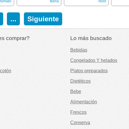
tomatic
Iberia
Norit
...
Siguiente
es comprar?
Lo más buscado
Bebidas
Congelados Y helados
cotón
Platos preparados
Dietéticos
Bebe
Alimentación
Frescos
Conserva