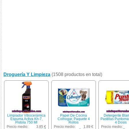
Droguería Y Limpieza
(1508 productos en total)
Limpiador Vitrocerámica
Papel De Cocina
Detergente Bla
Espuma Activa Kh-7,
Colhogar, Paquete 4
Pastillas Puntomat
Pistola 750 Ml
Rollos
4 Dosis
Precio medio:
3.85 €
Precio medio:
1.89 €
Precio medio: