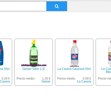
sa 50cl
Geiser Sifón 1,5l
La Casera Gaseosa 50cl
La Cas
Bip
3.29 €
Precio medio:
1.35 €
Precio medio:
0.58 €
Precio me
 Casera
Geiser
La Casera