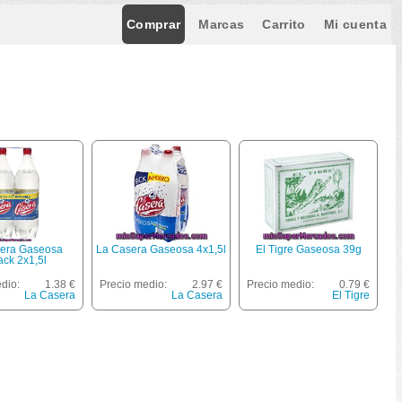
Comprar
Marcas
Carrito
Mi cuenta
era Gaseosa
La Casera Gaseosa 4x1,5l
El Tigre Gaseosa 39g
ack 2x1,5l
dio:
1.38 €
Precio medio:
2.97 €
Precio medio:
0.79 €
La Casera
La Casera
El Tigre