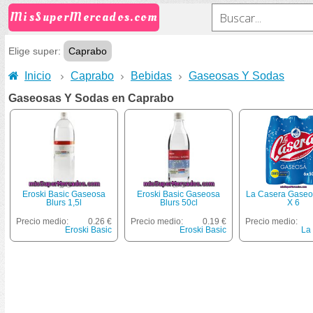
MisSuperMercados.com
Elige super:
Caprabo
Inicio
Caprabo
Bebidas
Gaseosas Y Sodas
Gaseosas Y Sodas en Caprabo
Eroski Basic Gaseosa
Eroski Basic Gaseosa
La Casera Gaseo
Blurs 1,5l
Blurs 50cl
X 6
Precio medio:
0.26 €
Precio medio:
0.19 €
Precio medio:
Eroski Basic
Eroski Basic
La