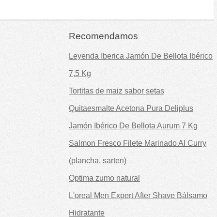
Recomendamos
Leyenda Iberica Jamón De Bellota Ibérico
7,5 Kg
Tortitas de maiz sabor setas
Quitaesmalte Acetona Pura Deliplus
Jamón Ibérico De Bellota Aurum 7 Kg
Salmon Fresco Filete Marinado Al Curry
(plancha, sarten)
Optima zumo natural
L'oreal Men Expert After Shave Bálsamo
Hidratante