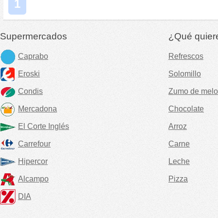
1
Supermercados
¿Qué quier
Caprabo
Refrescos
Eroski
Solomillo
Condis
Zumo de melo
Mercadona
Chocolate
El Corte Inglés
Arroz
Carrefour
Carne
Hipercor
Leche
Alcampo
Pizza
DIA