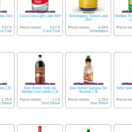
ata 33cl
Coca Cola Light Lata 33cl
Schweppes Tónica Lata
Nestea Té
25cl
L
0.57 €
Precio medio:
0.57 €
Precio medio:
0.49 €
Precio me
ca Cola
Coca Cola
Schweppes
ía 1,5l
Don Simón Tinto De
Don Simón Sangría Sin
Simó Sang
Verano Con Limón 1,5l
Alcohol 1,5l
1.35 €
Precio medio:
1.1 €
Precio medio:
1.29 €
Precio me
 Simon
Don Simon
Don Simon