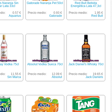
s Naranja Sin
Gatorade Naranja Pet 50cl
Red Bull Bebida
r Lata 33cl
Energética Lata 47,3cl
dio:
0.57 €
Precio medio:
0.93 €
Precio medio:
1.95 €
Aquarius
Gatorade
Red Bull
nay Vodka 75cl
Absolut Vodka Sueca 70cl
Jack Daniel's Whisky 70cl
dio:
11.55 €
Precio medio:
12.09 €
Precio medio:
19.65 €
Sin Marca
Absolut
Jack Daniels