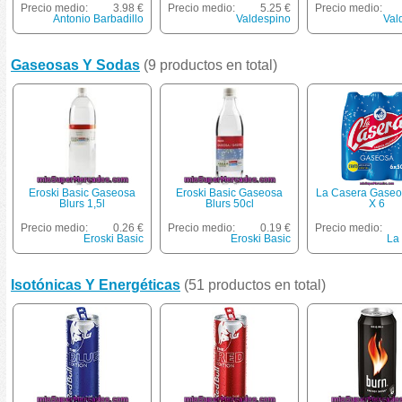
Precio medio:
3.98 €
Precio medio:
5.25 €
Precio medio:
Antonio Barbadillo
Valdespino
Val
Gaseosas Y Sodas
(9 productos en total)
Eroski Basic Gaseosa
Eroski Basic Gaseosa
La Casera Gaseo
Blurs 1,5l
Blurs 50cl
X 6
Precio medio:
0.26 €
Precio medio:
0.19 €
Precio medio:
Eroski Basic
Eroski Basic
La
Isotónicas Y Energéticas
(51 productos en total)