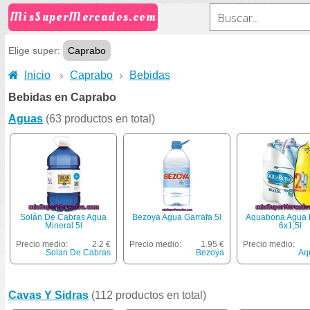
MisSuperMercados.com
Elige super:
Caprabo
Inicio
Caprabo
Bebidas
Bebidas en Caprabo
Aguas
(63 productos en total)
Solán De Cabras Agua
Bezoya Agua Garrafa 5l
Aquabona Agua B
Mineral 5l
6x1,5l
Precio medio:
2.2 €
Precio medio:
1.95 €
Precio medio:
Solan De Cabras
Bezoya
Aq
Cavas Y Sidras
(112 productos en total)