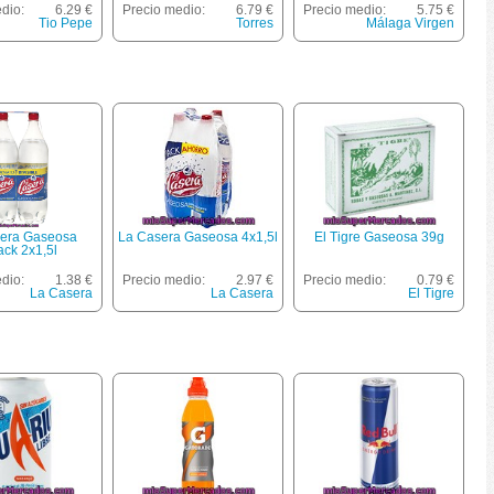
dio:
6.29 €
Precio medio:
6.79 €
Precio medio:
5.75 €
Tio Pepe
Torres
Málaga Virgen
era Gaseosa
La Casera Gaseosa 4x1,5l
El Tigre Gaseosa 39g
ack 2x1,5l
dio:
1.38 €
Precio medio:
2.97 €
Precio medio:
0.79 €
La Casera
La Casera
El Tigre