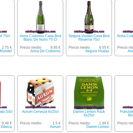
t 75cl
Anna Codorniu Cava Brut
Segura Viudas Cava Brut
Anna Cod
Blanc De Noirs 75 Cl
Reserva 75cl
2.75 €
Precio medio:
8.95 €
Precio medio:
6.55 €
Precio me
Rondel
Anna De Codorniu
Segura Viudas
An
ata 33cl
Aurum Cerveza 6x25cl
Damm Lemon Pack
Franzis
6x25cl
Bot
0.46 €
Precio medio:
1.5 €
Precio medio:
1.99 €
Precio me
Xibeca
Aurum
Damm Lemon