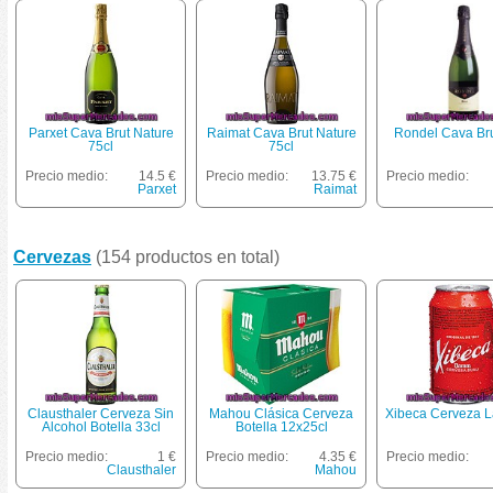
Parxet Cava Brut Nature
Raimat Cava Brut Nature
Rondel Cava Bru
75cl
75cl
Precio medio:
14.5 €
Precio medio:
13.75 €
Precio medio:
Parxet
Raimat
Cervezas
(154 productos en total)
Clausthaler Cerveza Sin
Mahou Clásica Cerveza
Xibeca Cerveza L
Alcohol Botella 33cl
Botella 12x25cl
Precio medio:
1 €
Precio medio:
4.35 €
Precio medio:
Clausthaler
Mahou