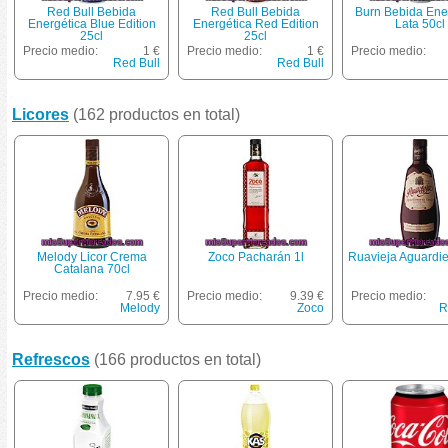
Red Bull Bebida
Red Bull Bebida
Burn Bebida Ene
Energética Blue Edition
Energética Red Edition
Lata 50cl
25cl
25cl
Precio medio:
1 €
Precio medio:
1 €
Precio medio:
Red Bull
Red Bull
Licores
(162 productos en total)
Melody Licor Crema
Zoco Pacharán 1l
Ruavieja Aguardie
Catalana 70cl
Precio medio:
7.95 €
Precio medio:
9.39 €
Precio medio:
Melody
Zoco
R
Refrescos
(166 productos en total)