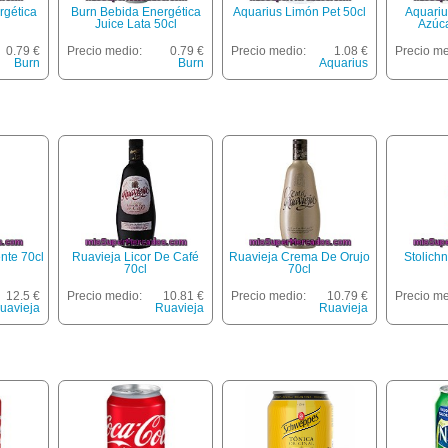
rgética
Burn Bebida Energética
Aquarius Limón Pet 50cl
Aquariu
Juice Lata 50cl
Azúca
0.79 €
Precio medio:
0.79 €
Precio medio:
1.08 €
Precio me
Burn
Burn
Aquarius
nte 70cl
Ruavieja Licor De Café
Ruavieja Crema De Orujo
Stolich
70cl
70cl
12.5 €
Precio medio:
10.81 €
Precio medio:
10.79 €
Precio me
uavieja
Ruavieja
Ruavieja