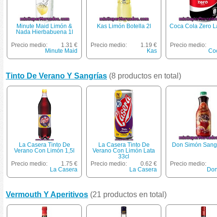
Minute Maid Limón &
Kas Limón Botella 2l
Coca Cola Zero L
Nada Hierbabuena 1l
Precio medio:
1.31 €
Precio medio:
1.19 €
Precio medio:
Minute Maid
Kas
Co
Tinto De Verano Y Sangrías
(8 productos en total)
La Casera Tinto De
La Casera Tinto De
Don Simón Sangr
Verano Con Limón 1,5l
Verano Con Limón Lata
33cl
Precio medio:
1.75 €
Precio medio:
0.62 €
Precio medio:
La Casera
La Casera
Don
Vermouth Y Aperitivos
(21 productos en total)