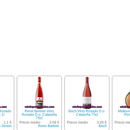
 Rosado
René Barbier Vino
Bach Vino Rosado D.o.
Mateus
 1l
Rosado D.o. Cataluña
Cataluña 75cl
Por
75cl
1.1 €
Precio medio:
3.69 €
Precio medio:
3.95 €
Precio me
 Simon
Rene Barbier
Bach