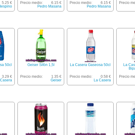
5.25 €
Precio medio:
6.15 €
Precio medio:
6.15 €
Precio me
despino
Pedro Masana
Pedro Masana
sa 50cl
Geiser Sifón 1,5l
La Casera Gaseosa 50cl
La Cas
Bip
3.29 €
Precio medio:
1.35 €
Precio medio:
0.58 €
Precio me
 Casera
Geiser
La Casera