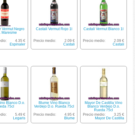
r Vermut Negro
Castali Vermut Rojo 1l
Castali Vermut Blanco 1l
l. Maresme
dio:
4.35 €
Precio medio:
2.09 €
Precio medio:
2.09 €
Espinaler
Castali
Castali
ino Blanco D.o.
Blume Vino Blanco
Mayor De Castilla Vino
eda 75cl
Verdejo D.o. Rueda 75cl
Blanco Verdejo D.o.
Rueda 75cl
dio:
5.49 €
Precio medio:
4.95 €
Precio medio:
3.25 €
Legaris
Blume
Mayor De Castilla