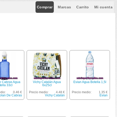
Comprar
Marcas
Carrito
Mi cuenta
e Cabras Agua
Vichy Catalán Agua
Evian Agua Botella 1,5l
ella 33cl
6x25cl
dio:
0.46 €
Precio medio:
4.48 €
Precio medio:
1.35 €
olan De Cabras
Vichy Catalán
Evian