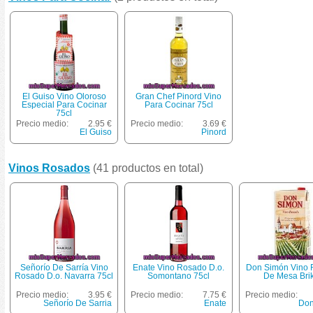
El Guiso Vino Oloroso
Gran Chef Pinord Vino
Especial Para Cocinar
Para Cocinar 75cl
75cl
Precio medio:
2.95 €
Precio medio:
3.69 €
El Guiso
Pinord
Vinos Rosados
(41 productos en total)
Señorío De Sarría Vino
Enate Vino Rosado D.o.
Don Simón Vino
Rosado D.o. Navarra 75cl
Somontano 75cl
De Mesa Brik
Precio medio:
3.95 €
Precio medio:
7.75 €
Precio medio:
Señorío De Sarria
Enate
Don