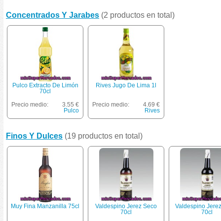
Concentrados Y Jarabes
(2 productos en total)
Pulco Extracto De Limón
Rives Jugo De Lima 1l
70cl
Precio medio:
3.55 €
Precio medio:
4.69 €
Pulco
Rives
Finos Y Dulces
(19 productos en total)
Muy Fina Manzanilla 75cl
Valdespino Jerez Seco
Valdespino Jere
70cl
70cl