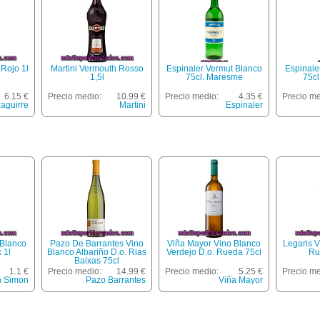
Rojo 1l
Martini Vermouth Rosso
Espinaler Vermut Blanco
Espinale
1,5l
75cl. Maresme
75c
6.15 €
Precio medio:
10.99 €
Precio medio:
4.35 €
Precio me
aguirre
Martini
Espinaler
Blanco
Pazo De Barrantes Vino
Viña Mayor Vino Blanco
Legaris V
 1l
Blanco Albariño D.o. Rias
Verdejo D.o. Rueda 75cl
Ru
Baixas 75cl
1.1 €
Precio medio:
14.99 €
Precio medio:
5.25 €
Precio me
 Simon
Pazo Barrantes
Viña Mayor