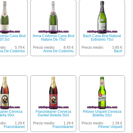
orniu Cava Brut
Anna Codorniu Cava Brut
Bach Cava Brut Natural
37,5cl
Nature De 75cl
Extrísimo 75cl
dio:
5.79 €
Precio medio:
8.45 €
Precio medio:
3.85 €
na De Codorniu
Anna De Codorniu
Bach
kaner Cerveza
Franziskaner Cerveza
Pilsner Urquell Cerveza
ella 50cl
Dunkel Botella 50cl
Botella 33cl
dio:
1.29 €
Precio medio:
1.29 €
Precio medio:
1.39 €
Franziskaner
Franziskaner
Pilsner Urquell