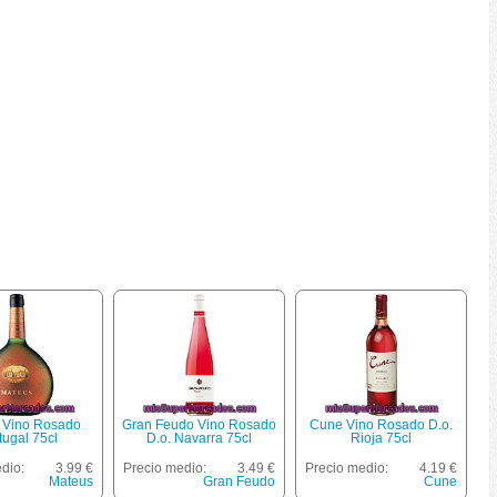
 Vino Rosado
Gran Feudo Vino Rosado
Cune Vino Rosado D.o.
tugal 75cl
D.o. Navarra 75cl
Rioja 75cl
dio:
3.99 €
Precio medio:
3.49 €
Precio medio:
4.19 €
Mateus
Gran Feudo
Cune