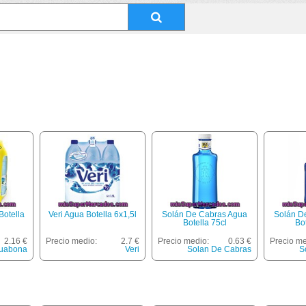
otella
Veri Agua Botella 6x1,5l
Solán De Cabras Agua
Solán D
Botella 75cl
Bot
2.16 €
Precio medio:
2.7 €
Precio medio:
0.63 €
Precio me
uabona
Veri
Solan De Cabras
S