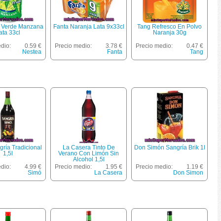
 Verde Manzana
Fanta Naranja Lata 9x33cl
Tang Refresco En Polvo
ata 33cl
Naranja 30g
dio:
0.59 €
Precio medio:
3.78 €
Precio medio:
0.47 €
Nestea
Fanta
Tang
ría Tradicional
La Casera Tinto De
Don Simón Sangría Brik 1l
1,5l
Verano Con Limón Sin
Alcohol 1,5l
dio:
4.99 €
Precio medio:
1.95 €
Precio medio:
1.19 €
Simó
La Casera
Don Simon