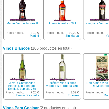
Martini Vermut Rosso 1l
Aperol Aperitivo 70cl
Yzaguirre Vermut 
Precio medio:
8.19 €
Precio medio:
10.29 €
Precio medio:
Martini
Sin Marca
Yz
Vinos Blancos
(106 productos en total)
Juve Y Camps Vino
Etcétera Vino Blanco
Don Simón Vino 
Blanco D.o. Penedés
Verdejo D.o. Rueda 75cl
De Mesa Brik
Ermita D'espiells 75cl
Precio medio:
7.25 €
Precio medio:
3.59 €
Precio medio:
Ermita D`espiells
Etcétera
Don
Vinos Para Cocinar
(2 productos en total)