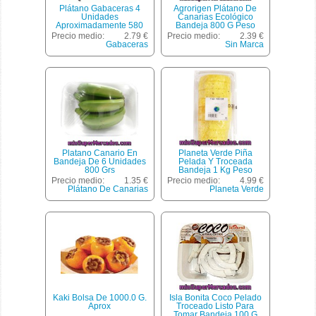
Plátano Gabaceras 4
Agrorigen Plátano De
Unidades
Canarias Ecológico
Aproximadamente 580
Bandeja 800 G Peso
Gramos
Aproximado
Precio medio:
2.79 €
Precio medio:
2.39 €
Gabaceras
Sin Marca
Platano Canario En
Planeta Verde Piña
Bandeja De 6 Unidades
Pelada Y Troceada
800 Grs
Bandeja 1 Kg Peso
Aproximado
Precio medio:
1.35 €
Precio medio:
4.99 €
Plátano De Canarias
Planeta Verde
Kaki Bolsa De 1000.0 G.
Isla Bonita Coco Pelado
Aprox
Troceado Listo Para
Tomar Bandeja 100 G