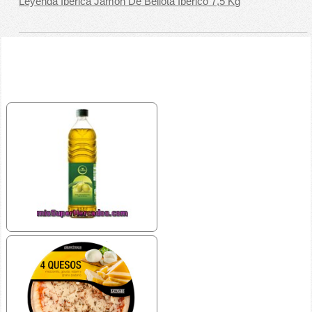
Leyenda Iberica Jamón De Bellota Ibérico 7,5 Kg