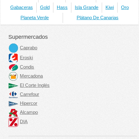
Gabaceras
Gold
Hass
Isla Grande
Kiwi
Oro
Planeta Verde
Plátano De Canarias
Supermercados
Caprabo
Eroski
Condis
Mercadona
El Corte Inglés
Carrefour
Hipercor
Alcampo
DIA