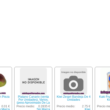
n Pieza
Platano Canario (venta
Kiwi Zespri Bandeja De 4
Kaki Fr
Por Unidades), Varios,
Unidades
Ki
(peso Aproximado De La
Unidad 150 Gr)
0.01 €
Precio medio:
0.2835 €
Precio medio:
2.75 €
Precio me
n Marca
Sin Marca
Kiwi