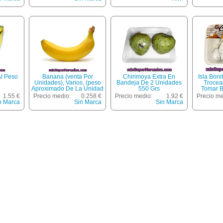
Al Peso
Banana (venta Por
Chirimoya Extra En
Isla Bon
Unidades), Varios, (peso
Bandeja De 2 Unidades
Trocea
Aproximado De La Unidad
550 Grs
Tomar B
200 Gr)
1.55 €
Precio medio:
0.258 €
Precio medio:
1.92 €
Precio me
n Marca
Sin Marca
Sin Marca