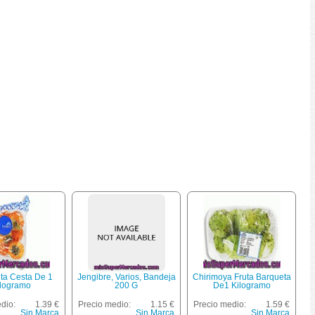
uta Cesta De 1
Jengibre, Varios, Bandeja
Chirimoya Fruta Barqueta
logramo
200 G
De1 Kilogramo
dio:
1.39 €
Precio medio:
1.15 €
Precio medio:
1.59 €
Sin Marca
Sin Marca
Sin Marca