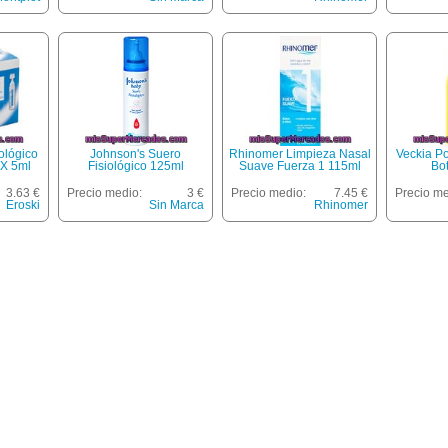
ológico
Johnson's Suero
Rhinomer Limpieza Nasal
Veckia P
X 5ml
Fisiológico 125ml
Suave Fuerza 1 115ml
Bo
3.63 €
Precio medio:
3 €
Precio medio:
7.45 €
Precio me
Eroski
Sin Marca
Rhinomer