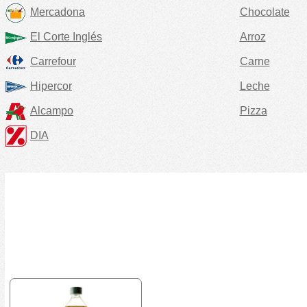
Mercadona
Chocolate
El Corte Inglés
Arroz
Carrefour
Carne
Hipercor
Leche
Alcampo
Pizza
DIA