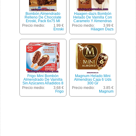
Bombón Almendrado
Haagen-dazs Bombón
Relleno De Chocolate
Helado De Vainilla Con
Eroski, Pack 6x75 Ml
Caramelo Y Almendras
3x80 Ml Estuche 240 Ml
Precio medio:
1.99 €
Precio medio:
3.99 €
Eroski
Häagen Dazs
Frigo Mini Bombón
Magnum Helado Mini
Almendrado De Vainilla
Almendras Caja 6 Uds
Sin Azúcares Añadidos 8
300 Gr
Unidades Estuche 480 Ml
Precio medio:
3.68 €
Precio medio:
3.85 €
Frigo
Magnum