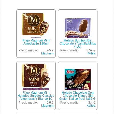
Frigo Magnum Mini
Helado Bombón De
Ametllat 3u 180ml
Chocolate Y Vainilla Milka
4 Ud.
Precio medio:
2.5 €
Precio medio:
3.59 €
Magnum
Milka
Frigo Magnum Mini
Helado Chocolate Con
Helados Surtidos Classico
Chocolate Blanco Sin
Almendras Y Blanco 10
Glutén Kalise Pacl 4x65 G.
Unidades Estuche 600 Ml
Precio medio:
5.6 €
Precio medio:
3.4 €
Magnum
Kalise