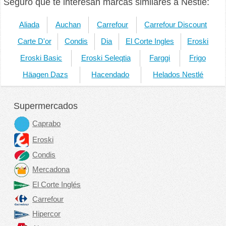
Seguro que te interesan marcas similares a Nestlé:
Aliada
Auchan
Carrefour
Carrefour Discount
Carte D'or
Condis
Dia
El Corte Ingles
Eroski
Eroski Basic
Eroski Seleqtia
Farggi
Frigo
Häagen Dazs
Hacendado
Helados Nestlé
Supermercados
Caprabo
Eroski
Condis
Mercadona
El Corte Inglés
Carrefour
Hipercor