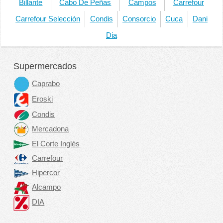
Billante
Cabo De Peñas
Campos
Carrefour
Carrefour Selección
Condis
Consorcio
Cuca
Dani
Dia
Supermercados
Caprabo
Eroski
Condis
Mercadona
El Corte Inglés
Carrefour
Hipercor
Alcampo
DIA