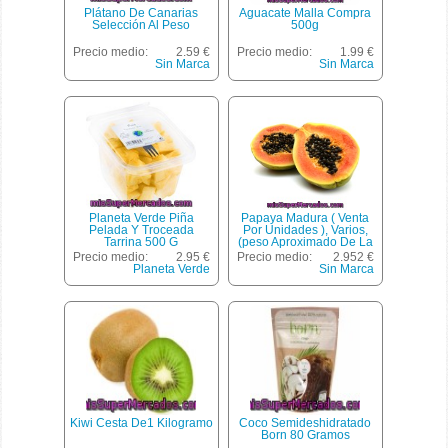
Plátano De Canarias
Aguacate Malla Compra
Selección Al Peso
500g
Precio medio:
2.59 €
Precio medio:
1.99 €
Sin Marca
Sin Marca
Planeta Verde Piña
Papaya Madura ( Venta
Pelada Y Troceada
Por Unidades ), Varios,
Tarrina 500 G
(peso Aproximado De La
Unidad 800 Gr)
Precio medio:
2.95 €
Precio medio:
2.952 €
Planeta Verde
Sin Marca
Kiwi Cesta De1 Kilogramo
Coco Semideshidratado
Born 80 Gramos