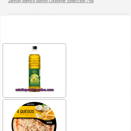
Jamón Ibérico Bertín Osborne Selección 75g