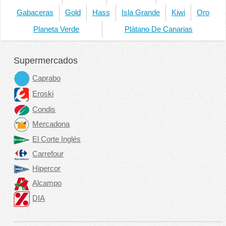
Gabaceras
Gold
Hass
Isla Grande
Kiwi
Oro
Planeta Verde
Plátano De Canarias
Supermercados
Caprabo
Eroski
Condis
Mercadona
El Corte Inglés
Carrefour
Hipercor
Alcampo
DIA