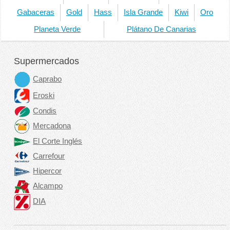
Gabaceras
Gold
Hass
Isla Grande
Kiwi
Oro
Planeta Verde
Plátano De Canarias
Supermercados
Caprabo
Eroski
Condis
Mercadona
El Corte Inglés
Carrefour
Hipercor
Alcampo
DIA