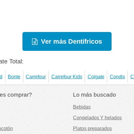
Ver más Dentífricos
te Total:
d
Bonte
Carrefour
Carrefour Kids
Colgate
Condis
C
es comprar?
Lo más buscado
Bebidas
Congelados Y helados
ocotón
Platos preparados