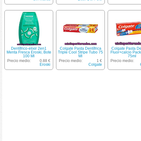
Remineraliza
Dentífrico-elixir 2en1
Colgate Pasta Dentífrica
Colgate Pasta Den
Menta Fresca Eroski, Bote
Triple Cool Stripe Tubo 75
Fluor+calcio Pac
100 Ml
Ml
75ml
Precio medio:
0.88 €
Precio medio:
1 €
Precio medio:
Eroski
Colgate