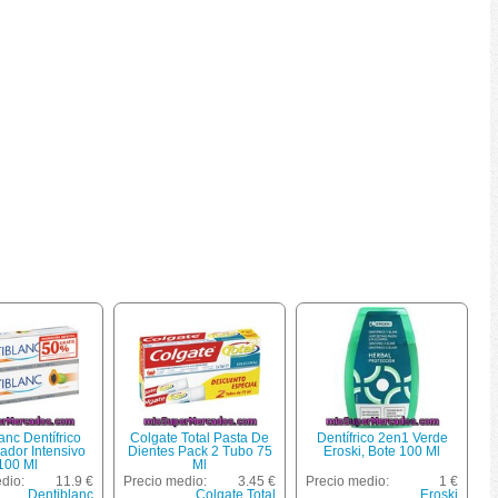
anc Dentífrico
Colgate Total Pasta De
Dentífrico 2en1 Verde
ador Intensivo
Dientes Pack 2 Tubo 75
Eroski, Bote 100 Ml
100 Ml
Ml
dio:
11.9 €
Precio medio:
3.45 €
Precio medio:
1 €
Dentiblanc
Colgate Total
Eroski