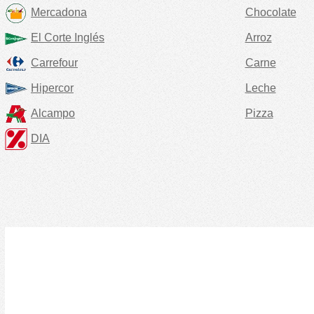
Mercadona
Chocolate
El Corte Inglés
Arroz
Carrefour
Carne
Hipercor
Leche
Alcampo
Pizza
DIA