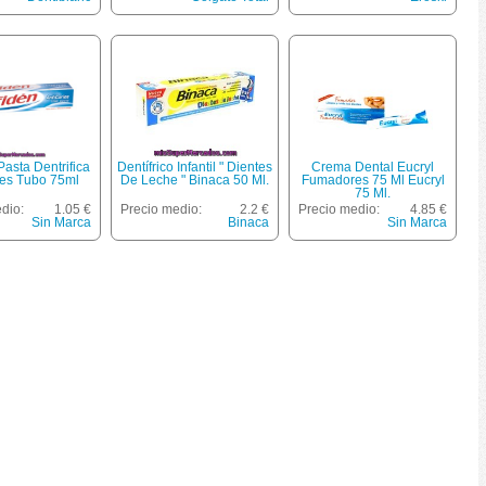
Pasta Dentrifica
Dentífrico Infantil " Dientes
Crema Dental Eucryl
ies Tubo 75ml
De Leche " Binaca 50 Ml.
Fumadores 75 Ml Eucryl
75 Ml.
dio:
1.05 €
Precio medio:
2.2 €
Precio medio:
4.85 €
Sin Marca
Binaca
Sin Marca