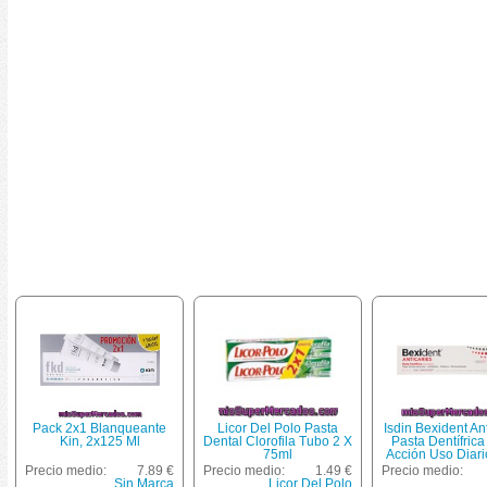
Pack 2x1 Blanqueante
Licor Del Polo Pasta
Isdin Bexident An
Kin, 2x125 Ml
Dental Clorofila Tubo 2 X
Pasta Dentífrica
75ml
Acción Uso Diar
125 Ml Anticar
Precio medio:
7.89 €
Precio medio:
1.49 €
Precio medio:
Antiséptico, Anti
Sin Marca
Licor Del Polo