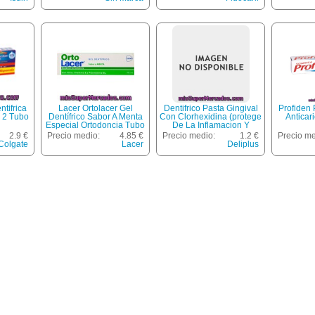
nte
tifrica
Lacer Ortolacer Gel
Dentifrico Pasta Gingival
Profiden 
k 2 Tubo
Dentífrico Sabor A Menta
Con Clorhexidina (protege
Anticar
Especial Ortodoncia Tubo
De La Inflamacion Y
75 Ml
Sangrado De Las Encias),
2.9 €
Precio medio:
4.85 €
Precio medio:
1.2 €
Precio me
Deliplus, Tubo 75 Cc
Colgate
Lacer
Deliplus