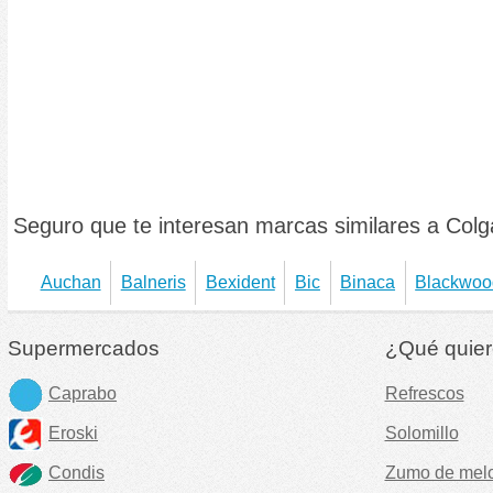
Seguro que te interesan marcas similares a Colga
Auchan
Balneris
Bexident
Bic
Binaca
Blackwoo
Supermercados
¿Qué quier
Caprabo
Refrescos
Eroski
Solomillo
Condis
Zumo de mel