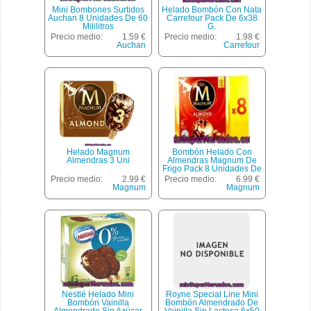
Mini Bombones Surtidos
Helado Bombón Con Nata
Auchan 8 Unidades De 60
Carrefour Pack De 6x38
Mililitros
G.
Precio medio:
1.59 €
Precio medio:
1.98 €
Auchan
Carrefour
Helado Magnum
Bombón Helado Con
Almendras 3 Uni
Almendras Magnum De
Frigo Pack 8 Unidades De
120 Mililitros
Precio medio:
2.99 €
Precio medio:
6.99 €
Magnum
Magnum
Nestlé Helado Mini
Royne Special Line Mini
Bombón Vainilla
Bombón Almendrado De