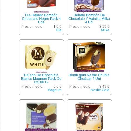
Dia Helado Bombón
Helado Bombón De
Chocolate Negro Pack 4
Chocolate Y Vainilla Milka
Uds
4 Ud.
Precio medio:
1.6 €
Precio medio:
3.59 €
Dia
Milka
Helado De Chocolate
Bomb.gold Nestle Double
Blanco Magnum Pack De
Cho&car 4 Uni
6x100 G.
Precio medio:
5.6 €
Precio medio:
3.49 €
Magnum
Nestlé Gold