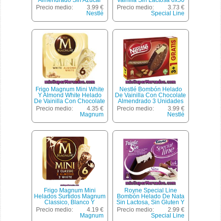
Almendrado Sin Azúcar
Vainilla Sin Lactosa 6x50
Caja162 Gr
Ml Estuche 300 Ml
Precio medio:
3.99 €
Precio medio:
3.73 €
Nestlé
Special Line
Frigo Magnum Mini White
Nestlé Bombón Helado
Y Almond White Helado
De Vainilla Con Chocolate
De Vainilla Con Chocolate
Almendrado 3 Unidades
Blanco 6 Unidades
Estuche 460 Ml + 1 Gratis
Precio medio:
4.35 €
Precio medio:
3.99 €
Estuche 360 Ml
Magnum
Nestlé
Frigo Magnum Mini
Royne Special Line
Helados Surtidos Magnum
Bombón Helado De Nata
Classico, Blanco Y
Sin Lactosa, Sin Gluten Y
Almendras 6 Unidades
Sin Azúcar Añádido 4
Precio medio:
4.19 €
Precio medio:
2.99 €
Estuche 360 Ml
Unidades Estuche 110 Ml
Magnum
Special Line