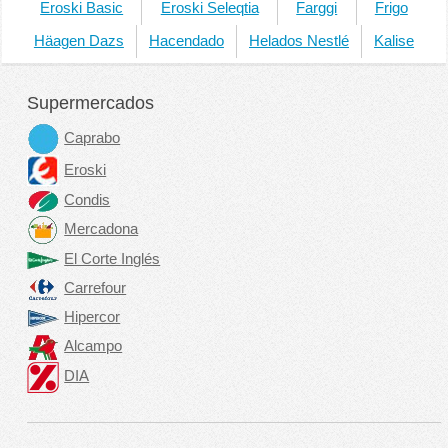
Eroski Basic
Eroski Seleqtia
Farggi
Frigo
Häagen Dazs
Hacendado
Helados Nestlé
Kalise
Supermercados
Caprabo
Eroski
Condis
Mercadona
El Corte Inglés
Carrefour
Hipercor
Alcampo
DIA