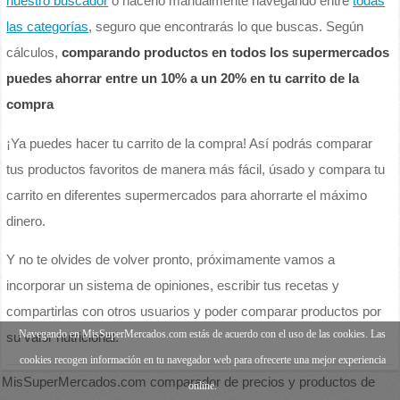
nuestro buscador
o hacerlo manualmente navegando entre
todas
las categorías
, seguro que encontrarás lo que buscas. Según
cálculos,
comparando productos en todos los supermercados
puedes ahorrar entre un 10% a un 20% en tu carrito de la
compra
¡Ya puedes hacer tu carrito de la compra! Así podrás comparar
tus productos favoritos de manera más fácil, úsado y compara tu
carrito en diferentes supermercados para ahorrarte el máximo
dinero.
Y no te olvides de volver pronto, próximamente vamos a
incorporar un sistema de opiniones, escribir tus recetas y
compartirlas con otros usuarios y poder comparar productos por
Navegando en MisSuperMercados.com estás de acuerdo con el uso de las cookies. Las
su valor nutricional.
cookies recogen información en tu navegador web para ofrecerte una mejor experiencia
MisSuperMercados.com comparador de precios y productos de
online.