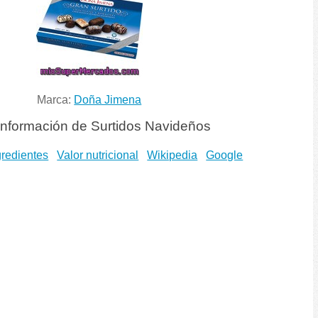
Marca:
Doña Jimena
información de Surtidos Navideños
gredientes
Valor nutricional
Wikipedia
Google