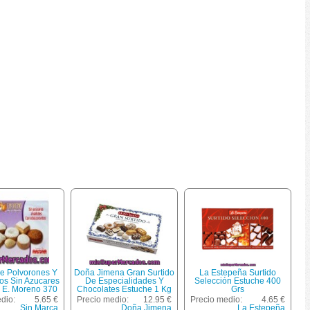
De Polvorones Y
Doña Jimena Gran Surtido
La Estepeña Surtido
os Sin Azucares
De Especialidades Y
Selección Estuche 400
 E. Moreno 370
Chocolates Estuche 1 Kg
Grs
Gramos
dio:
5.65 €
Precio medio:
12.95 €
Precio medio:
4.65 €
Sin Marca
Doña Jimena
La Estepeña