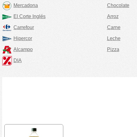
Mercadona
Chocolate
El Corte Inglés
Arroz
Carrefour
Carne
Hipercor
Leche
Alcampo
Pizza
DIA