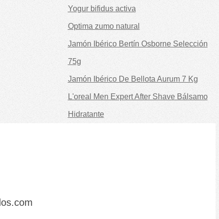
Yogur bifidus activa
Optima zumo natural
Jamón Ibérico Bertín Osborne Selección
75g
Jamón Ibérico De Bellota Aurum 7 Kg
L'oreal Men Expert After Shave Bálsamo
Hidratante
dos.com