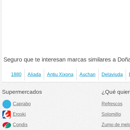
Seguro que te interesan marcas similares a Doñ
1880
Aliada
Antiu Xixona
Auchan
Delaviuda
Supermercados
¿Qué quier
Caprabo
Refrescos
Eroski
Solomillo
Condis
Zumo de mel