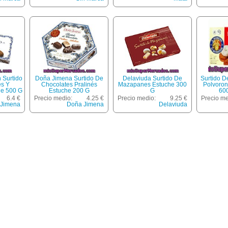
 Surtido
Doña Jimena Surtido De
Delaviuda Surtido De
Surtido 
es Y
Chocolates Pralinés
Mazapanes Estuche 300
Polvoron
he 500 G
Estuche 200 G
G
60
6.4 €
Precio medio:
4.25 €
Precio medio:
9.25 €
Precio me
 Jimena
Doña Jimena
Delaviuda