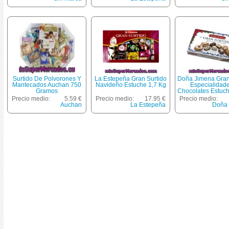
Surtido De Polvorones Y
La Estepeña Gran Surtido
Doña Jimena Gran
Mantecados Auchan 750
Navideño Estuche 1,7 Kg
Especialidad
Gramos
Chocolates Estuc
Precio medio:
5.59 €
Precio medio:
17.95 €
Precio medio:
Auchan
La Estepeña
Doña