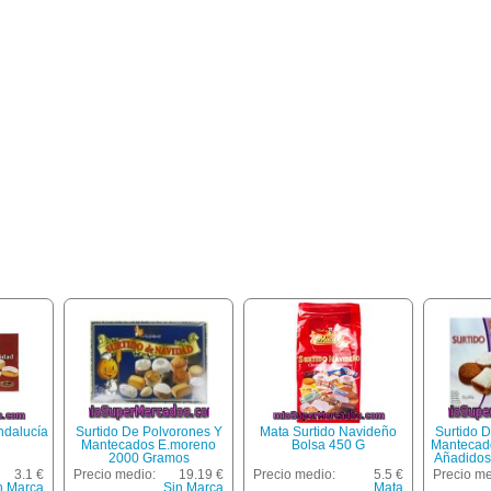
ndalucía
Surtido De Polvorones Y
Mata Surtido Navideño
Surtido 
Mantecados E.moreno
Bolsa 450 G
Mantecad
2000 Gramos
Añadidos
3.1 €
Precio medio:
19.19 €
Precio medio:
5.5 €
Precio me
n Marca
Sin Marca
Mata