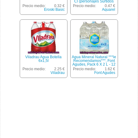
Cl (personajes Surtidos
Según Existencias)
Precio medio:
0.32 €
Precio medio:
0.47 €
Eroski Basic
Aquarel
Viladrau Agua Botella
Agua Mineral Natural ***le
6x1,5l
Recomendamos***, Font
Agudes, Pack 6 X 2 L - 12
L
Precio medio:
2.25 €
Precio medio:
1.62 €
Viladrau
Font Agudes