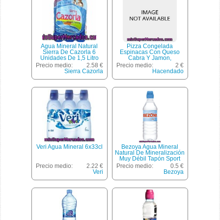
Agua Mineral Natural
Pizza Congelada
Sierra De Cazorla 6
Espinacas Con Queso
Unidades De 1,5 Litro
Cabra Y Jamon,
Hacendado, U 380 G
Precio medio:
2.58 €
Precio medio:
2 €
Sierra Cazorla
Hacendado
Veri Agua Mineral 6x33cl
Bezoya Agua Mineral
Natural De Mineralización
Muy Débil Tapón Sport
Botella 50 Cl
Precio medio:
2.22 €
Precio medio:
0.5 €
Veri
Bezoya