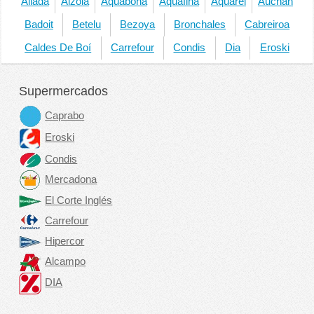
Aliada
Alzola
Aquabona
Aquafina
Aquarel
Auchan
Badoit
Betelu
Bezoya
Bronchales
Cabreiroa
Caldes De Boí
Carrefour
Condis
Dia
Eroski
Supermercados
Caprabo
Eroski
Condis
Mercadona
El Corte Inglés
Carrefour
Hipercor
Alcampo
DIA