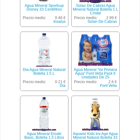
Agua Mineral Sportcup
Solan De Cabras Agua
Disney 33 Centilitros
Mineral Natural Botella 1 L
Cristal
Precio medio:
0.46 €
Precio medio:
2.99 €
Insalus
Solan De Cabras
Dia Agua Mineral Natural
Agua Mineral "mi Primera
Botella 1.5 L
Agua" Font Vella Pack 6
Unidades De 25
Centilitros
Precio medio:
0.21 €
Precio medio:
2.6 €
Dia
Font Vella
Agua Mineral Eroski
Aquarel Kids Ice Age Agua
Basic, Botella 1,5 Litros
Mineral Natural Botella 33