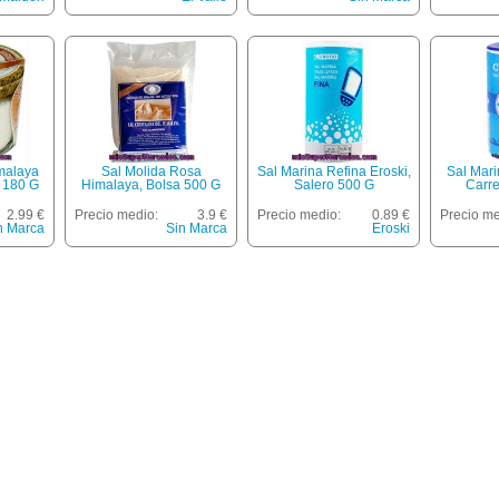
malaya
Sal Molida Rosa
Sal Marina Refina Eroski,
Sal Mari
o 180 G
Himalaya, Bolsa 500 G
Salero 500 G
Carre
2.99 €
Precio medio:
3.9 €
Precio medio:
0.89 €
Precio me
n Marca
Sin Marca
Eroski