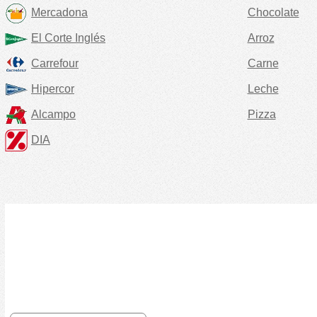
Mercadona
Chocolate
El Corte Inglés
Arroz
Carrefour
Carne
Hipercor
Leche
Alcampo
Pizza
DIA