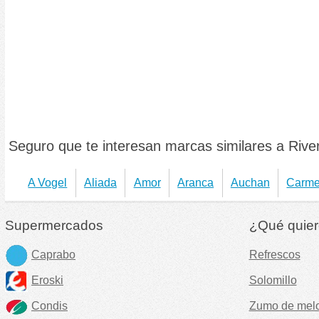
Seguro que te interesan marcas similares a River
A Vogel
Aliada
Amor
Aranca
Auchan
Carme
Supermercados
¿Qué quier
Caprabo
Refrescos
Eroski
Solomillo
Condis
Zumo de mel