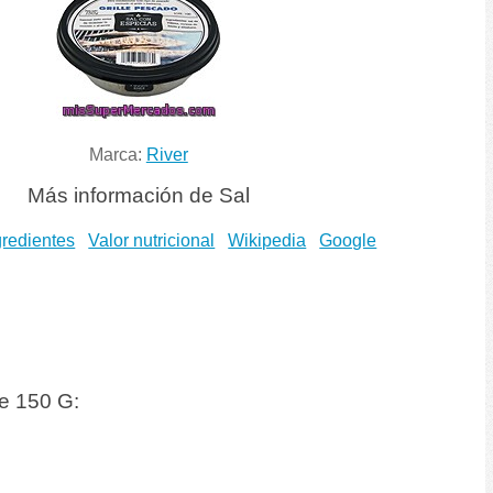
Marca:
River
Más información de Sal
gredientes
Valor nutricional
Wikipedia
Google
e 150 G: