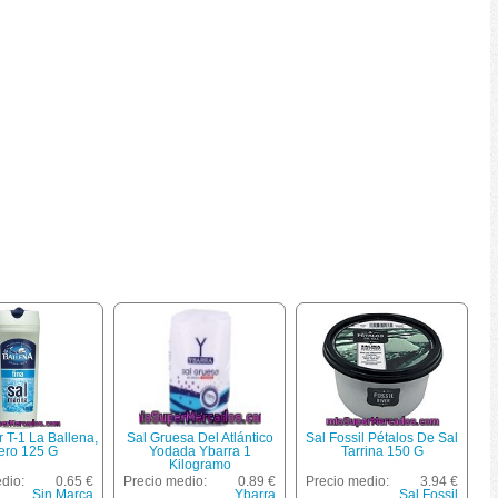
 T-1 La Ballena,
Sal Gruesa Del Atlántico
Sal Fossil Pétalos De Sal
ero 125 G
Yodada Ybarra 1
Tarrina 150 G
Kilogramo
dio:
0.65 €
Precio medio:
0.89 €
Precio medio:
3.94 €
Sin Marca
Ybarra
Sal Fossil