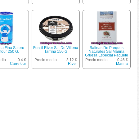
na Fina Salero
Fossil River Sal De Villena
Salinas De Parques
four 250 G.
Tarrina 150 G
Naturales Sal Marina
Gruesa Especial Paquete
500 G
dio:
0.4 €
Precio medio:
3.12 €
Precio medio:
0.46 €
Carrefour
River
Marina