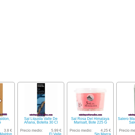
ldon,
Sal Líquida Valle De
Sal Rosa Del Himalaya
Salero Mar
G
Añana, Botella 30 Cl
Marisalt, Bote 225 G
Sal
3.8 €
Precio medio:
5.99 €
Precio medio:
4.25 €
Precio me
Maldon
El Valle
Sin Marca