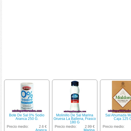
Bote De Sal 0% Sodio
Molinillo De Sal Marina
Sal Ahumada Ma
Aranca 250 G.
Gruesa La Ballena, Frasco
Caja 125 
180 G
Precio medio:
2.6 €
Precio medio:
2.99 €
Precio medio:
Aranca
Marina