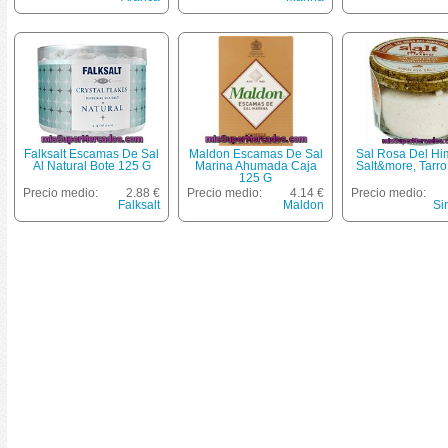
Falksalt Escamas De Sal
Maldon Escamas De Sal
Sal Rosa Del Hi
Al Natural Bote 125 G
Marina Ahumada Caja
Salt&more, Tarr
125 G
Precio medio:
2.88 €
Precio medio:
4.14 €
Precio medio:
Falksalt
Maldon
Si