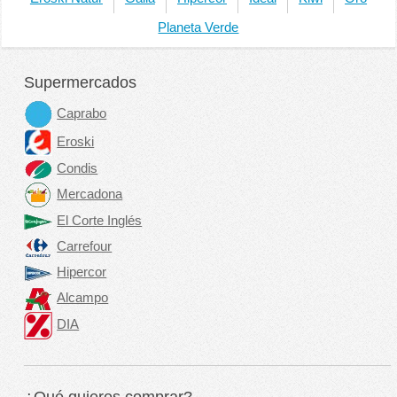
Planeta Verde
Supermercados
Caprabo
Eroski
Condis
Mercadona
El Corte Inglés
Carrefour
Hipercor
Alcampo
DIA