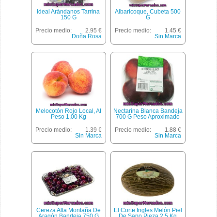
Ideal Arándanos Tarrina
Albaricoque, Cubeta 500
150 G
G
Precio medio:
2.95 €
Precio medio:
1.45 €
Doña Rosa
Sin Marca
Melocotón Rojo Local, Al
Nectarina Blanca Bandeja
Peso 1,00 Kg
700 G Peso Aproximado
Precio medio:
1.39 €
Precio medio:
1.88 €
Sin Marca
Sin Marca
Cereza Alta Montaña De
El Corte Ingles Melón Piel
Aragón Bandeja 750 G
De Sapo Pieza 2,5 Kg