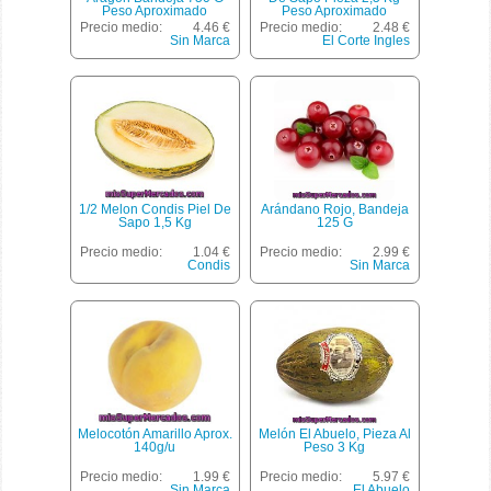
Peso Aproximado
Peso Aproximado
Precio medio:
4.46 €
Precio medio:
2.48 €
Sin Marca
El Corte Ingles
1/2 Melon Condis Piel De
Arándano Rojo, Bandeja
Sapo 1,5 Kg
125 G
Precio medio:
1.04 €
Precio medio:
2.99 €
Condis
Sin Marca
Melocotón Amarillo Aprox.
Melón El Abuelo, Pieza Al
140g/u
Peso 3 Kg
Precio medio:
1.99 €
Precio medio:
5.97 €
Sin Marca
El Abuelo