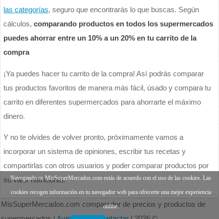
las categorías
, seguro que encontrarás lo que buscas. Según
cálculos,
comparando productos en todos los supermercados
puedes ahorrar entre un 10% a un 20% en tu carrito de la
compra
¡Ya puedes hacer tu carrito de la compra! Así podrás comparar
tus productos favoritos de manera más fácil, úsado y compara tu
carrito en diferentes supermercados para ahorrarte el máximo
dinero.
Y no te olvides de volver pronto, próximamente vamos a
incorporar un sistema de opiniones, escribir tus recetas y
compartirlas con otros usuarios y poder comparar productos por
Navegando en MisSuperMercados.com estás de acuerdo con el uso de las cookies. Las
su valor nutricional.
cookies recogen información en tu navegador web para ofrecerte una mejor experiencia
MisSuperMercados.com comparador de precios y productos de
online.
supermercados |
Aviso legal
|
Contactar
| 2026 ©