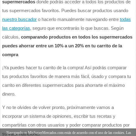
supermercados
donde podrás acceder a todos los productos de
tus supermercados favoritos. Puedes buscar productos usando
nuestro buscador
o hacerlo manualmente navegando entre
todas
las categorías
, seguro que encontrarás lo que buscas. Según
cálculos,
comparando productos en todos los supermercados
puedes ahorrar entre un 10% a un 20% en tu carrito de la
compra
¡Ya puedes hacer tu carrito de la compra! Así podrás comparar
tus productos favoritos de manera más fácil, úsado y compara tu
carrito en diferentes supermercados para ahorrarte el máximo
dinero.
Y no te olvides de volver pronto, próximamente vamos a
incorporar un sistema de opiniones, escribir tus recetas y
compartirlas con otros usuarios y poder comparar productos por
Navegando en MisSuperMercados.com estás de acuerdo con el uso de las cookies. Las
su valor nutricional.