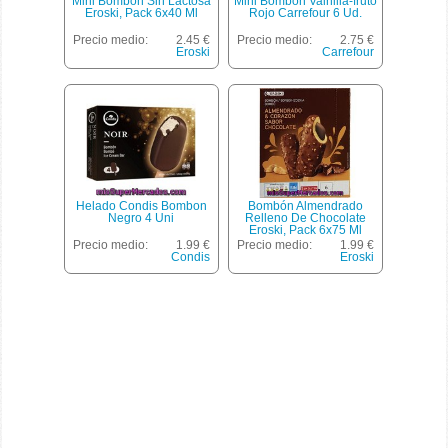
Mini Bombón Sin Lactosa
Mini Bombon Vainilla-fruto
Eroski, Pack 6x40 Ml
Rojo Carrefour 6 Ud.
Precio medio:
2.45 €
Precio medio:
2.75 €
Eroski
Carrefour
Helado Condis Bombon
Bombón Almendrado
Negro 4 Uni
Relleno De Chocolate
Eroski, Pack 6x75 Ml
Precio medio:
1.99 €
Precio medio:
1.99 €
Condis
Eroski