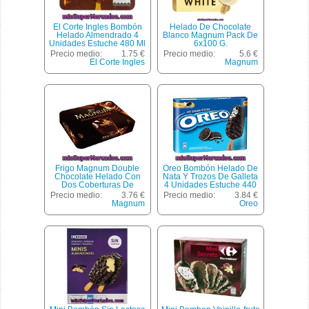
El Corte Ingles Bombón
Helado De Chocolate
Helado Almendrado 4
Blanco Magnum Pack De
Unidades Estuche 480 Ml
6x100 G.
Precio medio:
1.75 €
Precio medio:
5.6 €
El Corte Ingles
Magnum
Frigo Magnum Double
Oreo Bombón Helado De
Chocolate Helado Con
Nata Y Trozos De Galleta
Dos Coberturas De
4 Unidades Estuche 440
Chocolate 4 Unidades
Ml
Precio medio:
3.76 €
Precio medio:
3.84 €
Estuche 440 Ml
Magnum
Oreo