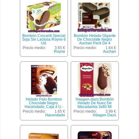
Bombón Crocanti Special
Bombón Helado Gigante
Soja Sin Lactosa Royne 6
De Chocolate Negro
Ud.
Auchan Pack De 4
Unidades De 120 Mililitros
Precio medio:
3.65 €
Precio medio:
1.64 €
Royne
Auchan
Helado Palo Bombon
Haagen-dazs Bombón
Chocolate Negro,
Helado De Nuez De
Hacendado, Caja 4 U -
Macadamia 3x80 Ml
480 Cc
Estuche 240 Ml
Precio medio:
1.65 €
Precio medio:
3.99 €
Hacendado
Häagen Dazs