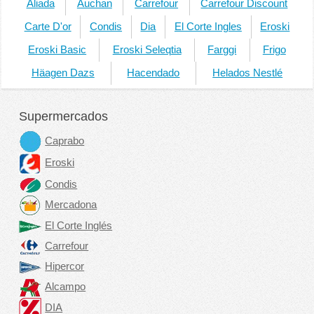
Aliada
Auchan
Carrefour
Carrefour Discount
Carte D'or
Condis
Dia
El Corte Ingles
Eroski
Eroski Basic
Eroski Seleqtia
Farggi
Frigo
Häagen Dazs
Hacendado
Helados Nestlé
Supermercados
Caprabo
Eroski
Condis
Mercadona
El Corte Inglés
Carrefour
Hipercor
Alcampo
DIA