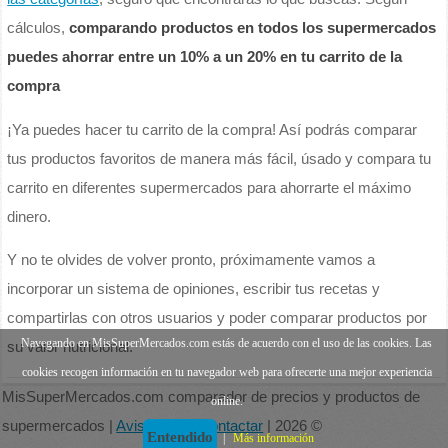
cálculos,
comparando productos en todos los supermercados
puedes ahorrar entre un 10% a un 20% en tu carrito de la
compra
¡Ya puedes hacer tu carrito de la compra! Así podrás comparar
tus productos favoritos de manera más fácil, úsado y compara tu
carrito en diferentes supermercados para ahorrarte el máximo
dinero.
Y no te olvides de volver pronto, próximamente vamos a
incorporar un sistema de opiniones, escribir tus recetas y
compartirlas con otros usuarios y poder comparar productos por
Navegando en MisSuperMercados.com estás de acuerdo con el uso de las cookies. Las
su valor nutricional.
cookies recogen información en tu navegador web para ofrecerte una mejor experiencia
MisSuperMercados.com comparador de precios y productos de
online.
supermercados |
Aviso legal
|
Contactar
| 2026 ©
Entendido
|
Más información