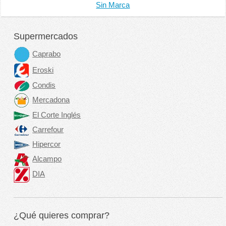
Sin Marca
Supermercados
Caprabo
Eroski
Condis
Mercadona
El Corte Inglés
Carrefour
Hipercor
Alcampo
DIA
¿Qué quieres comprar?