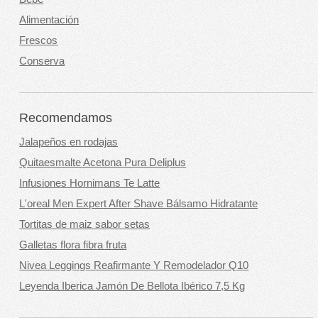
Alimentación
Frescos
Conserva
Recomendamos
Jalapeños en rodajas
Quitaesmalte Acetona Pura Deliplus
Infusiones Hornimans Te Latte
L'oreal Men Expert After Shave Bálsamo Hidratante
Tortitas de maiz sabor setas
Galletas flora fibra fruta
Nivea Leggings Reafirmante Y Remodelador Q10
Leyenda Iberica Jamón De Bellota Ibérico 7,5 Kg