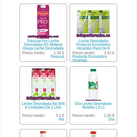
Pascual Pro Leche
Leche Desnatada
Desnatada 0% Materia
Producto Económico
Grasa Leche Desnatada
Alcampo Pack De 6
50% Más Proteina Envase
Unidades De 1 Litro
Precio medio:
1.38 €
Precio medio:
3.42 €
1 L
Pascual
Producto Económico
Alcampo
Leche Desnatada Ato Brik
Dia Leche Desnatada
6 Unidades De 1 Litro
Botella 1.5 Lt
Precio medio:
5.1 €
Precio medio:
1.06 €
Ato
Dia