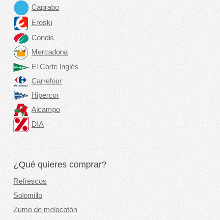
Caprabo
Eroski
Condis
Mercadona
El Corte Inglés
Carrefour
Hipercor
Alcampo
DIA
¿Qué quieres comprar?
Refrescos
Solomillo
Zumo de melocotón