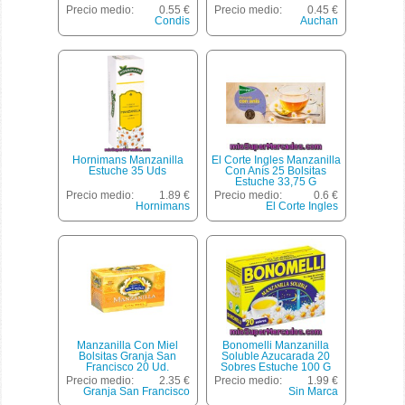
Precio medio:
0.55 €
Precio medio:
0.45 €
Condis
Auchan
Hornimans Manzanilla
El Corte Ingles Manzanilla
Estuche 35 Uds
Con Anís 25 Bolsitas
Estuche 33,75 G
Precio medio:
1.89 €
Precio medio:
0.6 €
Hornimans
El Corte Ingles
Manzanilla Con Miel
Bonomelli Manzanilla
Bolsitas Granja San
Soluble Azucarada 20
Francisco 20 Ud.
Sobres Estuche 100 G
Precio medio:
2.35 €
Precio medio:
1.99 €
Granja San Francisco
Sin Marca