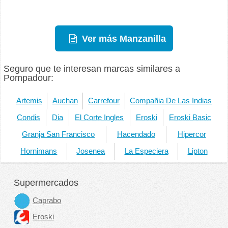
Ver más Manzanilla
Seguro que te interesan marcas similares a
Pompadour:
Artemis
Auchan
Carrefour
Compañia De Las Indias
Condis
Dia
El Corte Ingles
Eroski
Eroski Basic
Granja San Francisco
Hacendado
Hipercor
Hornimans
Josenea
La Especiera
Lipton
Supermercados
Caprabo
Eroski