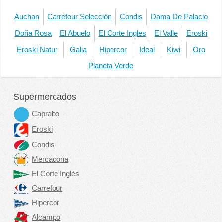
Auchan
Carrefour Selección
Condis
Dama De Palacio
Doña Rosa
El Abuelo
El Corte Ingles
El Valle
Eroski
Eroski Natur
Galia
Hipercor
Ideal
Kiwi
Oro
Planeta Verde
Supermercados
Caprabo
Eroski
Condis
Mercadona
El Corte Inglés
Carrefour
Hipercor
Alcampo