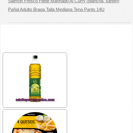
Salmon Fresco Filete Marinado Al Curry (plancha, sarten)
Pañal Adulto Braga Talla Mediana Tena Pants 14U