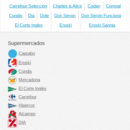
Carrefour Selección
Charles & Alice
Codan
Compal
Condis
Dia
Dole
Don Simon
Don Simón Funciona
El Corte Ingles
Eroski
Eroski Sannia
Supermercados
Caprabo
Eroski
Condis
Mercadona
El Corte Inglés
Carrefour
Hipercor
Alcampo
DIA