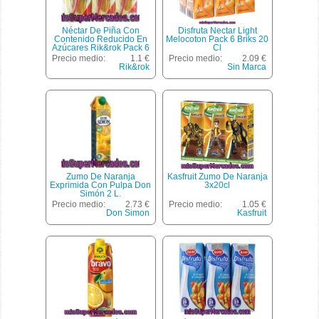
Néctar De Piña Con
Disfruta Nectar Light
Contenido Reducido En
Melocoton Pack 6 Briks 20
Azúcares Rik&rok Pack 6
Cl
Unidades De 20
Precio medio:
1.1 €
Precio medio:
2.09 €
Centilitros
Rik&rok
Sin Marca
Zumo De Naranja
Kasfruit Zumo De Naranja
Exprimida Con Pulpa Don
3x20cl
Simón 2 L.
Precio medio:
2.73 €
Precio medio:
1.05 €
Don Simon
Kasfruit