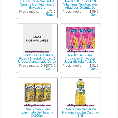
Rauch Bravo Néctar De
Néctar 10 Frutas + 10
Naranja Con Vitamina C
Vitaminas, Sin Azúcares
Envase 1 L
Añadidos Disfruta De
Juver 3 Unidades De 33
Precio medio:
1.75 €
Precio medio:
1.59 €
Centilitros
Rauch
Juver
Surtido Granel Galleta
Néctar De Frutas
Rizada Integral, Codan, 1
Tropicales Sin Azúcar
U(peso Aproximado De La
Juver-disfruta Pack De
Unidad 45 Gr)
6x20 Cl.
Precio medio:
0.16875 €
Precio medio:
1.81 €
Codan
Juver
Don Simón Zumo
Don Simon Néctar De
Exprimido De Naranja
Naranja Bajo En Calorías
3x200ml
1,5l