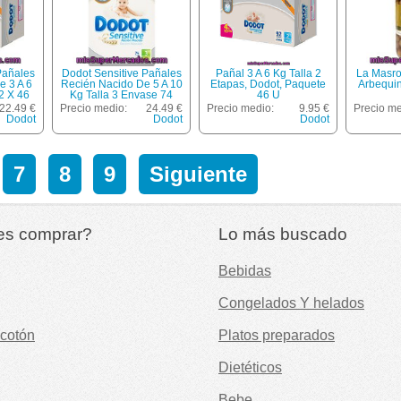
Pañales
Dodot Sensitive Pañales
Pañal 3 A 6 Kg Talla 2
La Masro
e 3 A 6
Recién Nacido De 5 A 10
Etapas, Dodot, Paquete
Arbequi
2 X 46
Kg Talla 3 Envase 74
46 U
te 92
Unidades
22.49 €
Precio medio:
24.49 €
Precio medio:
9.95 €
Precio me
Dodot
Dodot
Dodot
7
8
9
Siguiente
es comprar?
Lo más buscado
Bebidas
Congelados Y helados
cotón
Platos preparados
Dietéticos
Bebe