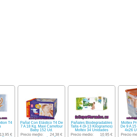
tion T4
Pañal Con Elástico T4 De
Pañales Biodegradables
Moltex P
u
7 A 18 Kg. Maxi Carrefour
Talla 4 (9-13 Kilogramos)
De 9 A 15
Baby 152 Ud.
Moltex 34 Unidades
4x26 U
Unidades
13.95 €
Precio medio:
24.38 €
Precio medio:
10.95 €
Precio me