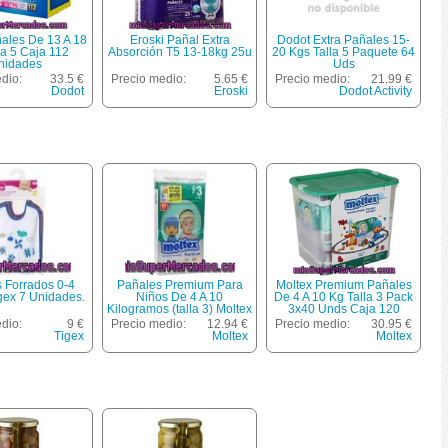
ales De 13 A 18
Eroski Pañal Extra
Dodot Extra Pañales 15-
la 5 Caja 112
Absorción T5 13-18kg 25u
20 Kgs Talla 5 Paquete 64
nidades
Uds
dio:
33.5 €
Precio medio:
5.65 €
Precio medio:
21.99 €
Dodot
Eroski
Dodot Activity
 Forrados 0-4
Pañales Premium Para
Moltex Premium Pañales
gex 7 Unidades.
Niños De 4 A 10
De 4 A 10 Kg Talla 3 Pack
Kilogramos (talla 3) Moltex
3x40 Unds Caja 120
60 Unidades
Unidades + 72 Toallitas
dio:
9 €
Precio medio:
12.94 €
Precio medio:
30.95 €
Húmedas
Tigex
Moltex
Moltex