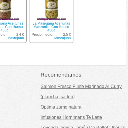
jana Aceitunas
La Masrojana Aceitunas
nas Con Hueso
Manzanilla Con Hueso
450g
450g
dio:
2.4 €
Precio medio:
2.5 €
Masrojana
Masrojana
Recomendamos
Salmon Fresco Filete Marinado Al Curry
(plancha, sarten)
Optima zumo natural
Infusiones Hornimans Te Latte
Leyenda Iberica Jamón De Bellota Ibérico