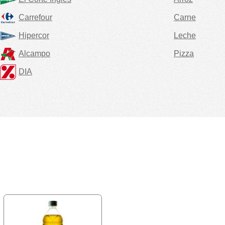
Carrefour
Carne
Hipercor
Leche
Alcampo
Pizza
DIA