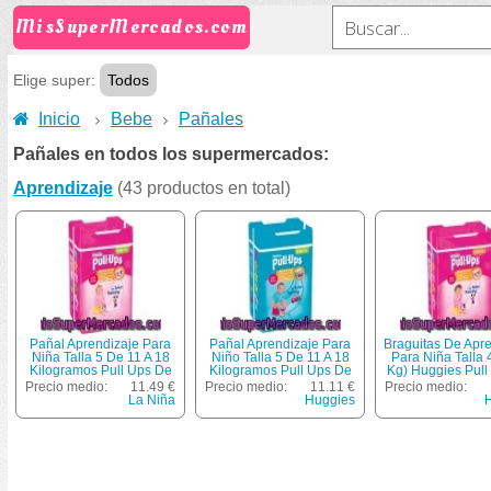
MisSuperMercados.com
Elige super:
Todos
Inicio
Bebe
Pañales
Pañales en todos los supermercados:
Aprendizaje
(43 productos en total)
Pañal Aprendizaje Para
Pañal Aprendizaje Para
Braguitas De Apr
Niña Talla 5 De 11 A 18
Niño Talla 5 De 11 A 18
Para Niña Talla 
Kilogramos Pull Ups De
Kilogramos Pull Ups De
Kg) Huggies Pull
Huggies 26 Unidades
Huggies 26 Unidades
Unidades
Precio medio:
11.49 €
Precio medio:
11.11 €
Precio medio:
La Niña
Huggies