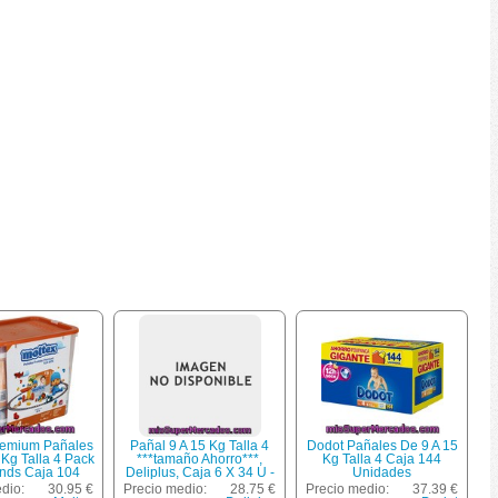
remium Pañales
Pañal 9 A 15 Kg Talla 4
Dodot Pañales De 9 A 15
 Kg Talla 4 Pack
***tamaño Ahorro***,
Kg Talla 4 Caja 144
nds Caja 104
Deliplus, Caja 6 X 34 U -
Unidades
 + 72 Toallitas
204 U
dio:
30.95 €
Precio medio:
28.75 €
Precio medio:
37.39 €