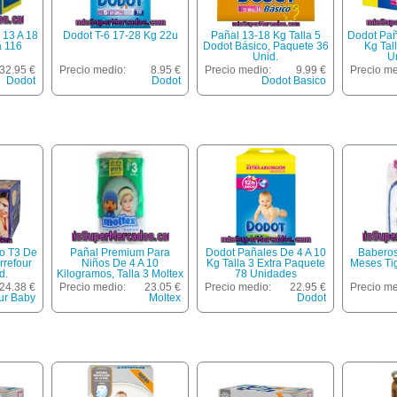
 13 A 18
Dodot T-6 17-28 Kg 22u
Pañal 13-18 Kg Talla 5
Dodot Pañ
a 116
Dodot Básico, Paquete 36
Kg Tal
Unid.
U
32.95 €
Precio medio:
8.95 €
Precio medio:
9.99 €
Precio me
Dodot
Dodot
Dodot Basico
co T3 De
Pañal Premium Para
Dodot Pañales De 4 A 10
Baberos
rrefour
Niños De 4 A 10
Kg Talla 3 Extra Paquete
Meses Ti
d.
Kilogramos, Talla 3 Moltex
78 Unidades
108 Unidades
24.38 €
Precio medio:
23.05 €
Precio medio:
22.95 €
Precio me
ur Baby
Moltex
Dodot