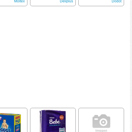
úmedas
Moltex
Deliplus
Dodot