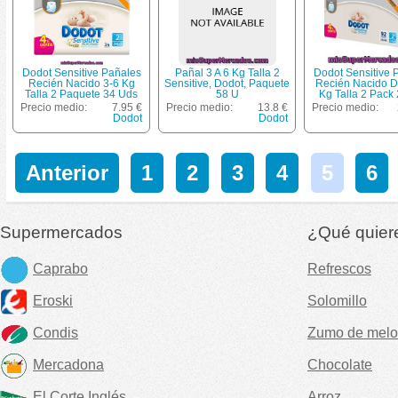
Dodot Sensitive Pañales
Pañal 3 A 6 Kg Talla 2
Dodot Sensitive 
Recién Nacido 3-6 Kg
Sensitive, Dodot, Paquete
Recién Nacido D
Talla 2 Paquete 34 Uds
58 U
Kg Talla 2 Pack 
Unidades Paque
Precio medio:
7.95 €
Precio medio:
13.8 €
Precio medio:
Unidades
Dodot
Dodot
Anterior
1
2
3
4
5
6
Supermercados
¿Qué quier
Caprabo
Refrescos
Eroski
Solomillo
Condis
Zumo de melo
Mercadona
Chocolate
El Corte Inglés
Arroz