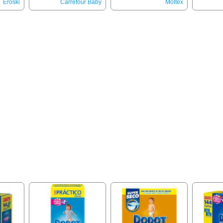
H
Eroski
Carrefour Baby
Moltex