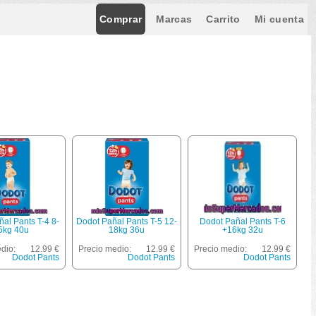
Comprar
Marcas
Carrito
Mi cuenta
al Pants T-4 8-
Dodot Pañal Pants T-5 12-
Dodot Pañal Pants T-6
5kg 40u
18kg 36u
+16kg 32u
dio:
12.99 €
Precio medio:
12.99 €
Precio medio:
12.99 €
Dodot Pants
Dodot Pants
Dodot Pants