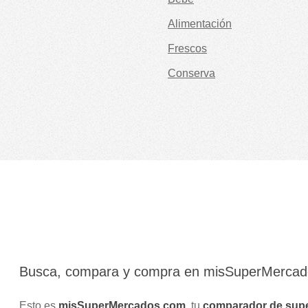
Alimentación
Frescos
Conserva
Busca, compara y compra en misSuperMerca
Esto es
misSuperMercados.com
, tu
comparador de sup