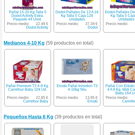
Pañal 15-20 Kg Talla 5
Dodot Pañales De 13 A 18
Dodot Pañales De
Dodot Activity Extra,
Kg Talla 5 Caja 128
Kg Talla 5 Caj
Paquete 44 Unid.
Unidades
Unidades
Precio medio:
22.49 €
Precio medio:
37.39 €
Precio medio:
Dodot Activity
Dodot
Medianos 4-10 Kg
(59 productos en total)
Pañal Premium T3 4-9 Kg.
Eroski Pañal Inmotion T3
Pañal Con Elásti
Carrefour Baby 104 Ud.
4-10kg 56u
4 A 9 Kg. Midi Ca
Baby 164 U
Precio medio:
22.85 €
Precio medio:
13.95 €
Precio medio:
Carrefour Baby
Eroski
Carrefo
Pequeños Hasta 6 Kg
(39 productos en total)