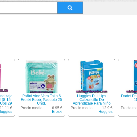
endizaje
Pañal Aloe Vera Talla 6
Huggies Pull Ups
Dodot Pañ
4 (8-15
Eroski Bebé, Paquete 25
Calzoncillo De
1
 Ups 29
Unid.
Aprendizaje Para Niño
Talla 5 11-18 Kg Bolsa 26
11.11 €
Precio medio:
6.95 €
Precio medio:
12.9 €
Precio me
Unidades
Huggies
Eroski
Huggies