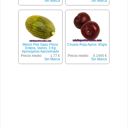
Sin Marca
Sin Marca
Melon Piel Sapo Pieza
Ciruela Roja Aprox. 85g/u
Entera, Varios, 3 Kg
Aprox(peso Aproximado
De La Unidad 3000 Gr)
Precio medio:
1.77 €
Precio medio:
0.1445 €
Sin Marca
Sin Marca