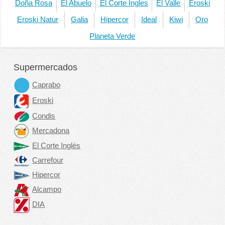
Doña Rosa
El Abuelo
El Corte Ingles
El Valle
Eroski
Eroski Natur
Galia
Hipercor
Ideal
Kiwi
Oro
Planeta Verde
Supermercados
Caprabo
Eroski
Condis
Mercadona
El Corte Inglés
Carrefour
Hipercor
Alcampo
DIA