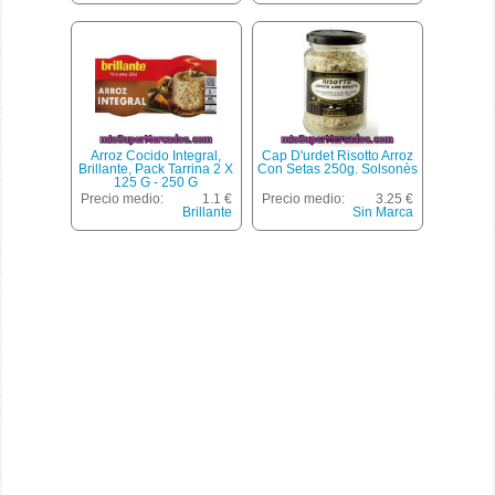
Arroz Cocido Integral,
Cap D'urdet Risotto Arroz
Brillante, Pack Tarrina 2 X
Con Setas 250g. Solsonès
125 G - 250 G
Precio medio:
1.1 €
Precio medio:
3.25 €
Brillante
Sin Marca