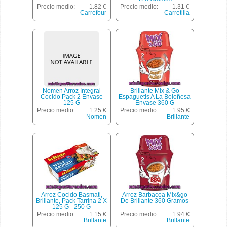
Precio medio:
1.82 €
Precio medio:
1.31 €
Carrefour
Carretilla
Nomen Arroz Integral
Brillante Mix & Go
Cocido Pack 2 Envase
Espaguetis A La Boloñesa
125 G
Envase 360 G
Precio medio:
1.25 €
Precio medio:
1.95 €
Nomen
Brillante
Arroz Cocido Basmati,
Arroz Barbacoa Mix&go
Brillante, Pack Tarrina 2 X
De Brillante 360 Gramos
125 G - 250 G
Precio medio:
1.15 €
Precio medio:
1.94 €
Brillante
Brillante