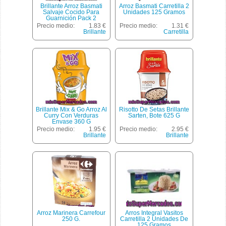
Brillante Arroz Basmati
Arroz Basmati Carretilla 2
Salvaje Cocido Para
Unidades 125 Gramos
Guarnición Pack 2
Envases 125 G
Precio medio:
1.83 €
Precio medio:
1.31 €
Brillante
Carretilla
Brillante Mix & Go Arroz Al
Risotto De Setas Brillante
Curry Con Verduras
Sarten, Bote 625 G
Envase 360 G
Precio medio:
1.95 €
Precio medio:
2.95 €
Brillante
Brillante
Arroz Marinera Carrefour
Arros Integral Vasitos
250 G.
Carretilla 2 Unidades De
125 Gramos