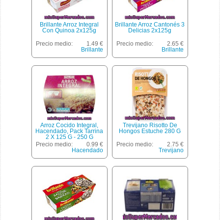
Brillante Arroz Integral
Brillante Arroz Cantonés 3
Con Quinoa 2x125g
Delicias 2x125g
Precio medio:
1.49 €
Precio medio:
2.65 €
Brillante
Brillante
Arroz Cocido Integral,
Trevijano Risotto De
Hacendado, Pack Tarrina
Hongos Estuche 280 G
2 X 125 G - 250 G
Precio medio:
0.99 €
Precio medio:
2.75 €
Hacendado
Trevijano