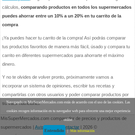
cálculos,
comparando productos en todos los supermercados
puedes ahorrar entre un 10% a un 20% en tu carrito de la
compra
¡Ya puedes hacer tu carrito de la compra! Así podrás comparar
tus productos favoritos de manera más fácil, úsado y compara tu
carrito en diferentes supermercados para ahorrarte el máximo
dinero.
Y no te olvides de volver pronto, próximamente vamos a
incorporar un sistema de opiniones, escribir tus recetas y
compartirlas con otros usuarios y poder comparar productos por
Navegando en MisSuperMercados.com estás de acuerdo con el uso de las cookies. Las
su valor nutricional.
cookies recogen información en tu navegador web para ofrecerte una mejor experiencia
MisSuperMercados.com comparador de precios y productos de
online.
supermercados |
Aviso legal
|
Contactar
| 2026 ©
Entendido
|
Más información