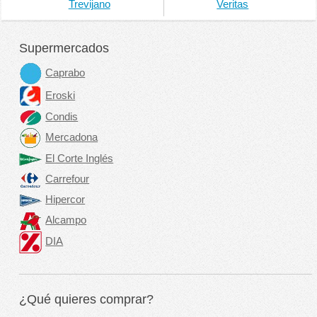
Trevijano
Veritas
Supermercados
Caprabo
Eroski
Condis
Mercadona
El Corte Inglés
Carrefour
Hipercor
Alcampo
DIA
¿Qué quieres comprar?