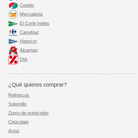
Condis
Mercadona
El Corte Inglés
Carrefour
Hipercor
Alcampo
DIA
¿Qué quieres comprar?
Refrescos
Solomillo
Zumo de melocotón
Chocolate
Arroz