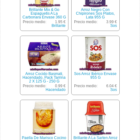
Brillante Mix & Go
Arroz Negro Con
Espaguetis A La
Chipirones Sos Platos,
Carbonara Envase 360 G
Lata 955 G
Precio medio:
1.95 €
Precio medio:
3.99 €
Brillante
Sos
Arroz Cocido Basmati,
Sos Arroz Ibérico Envase
Hacendado, Pack Tarrina
955 G
2 X 125 G - 250 G
Precio medio:
0.99 €
Precio medio:
6.04 €
Hacendado
Sos
Paella De Marisco Cocino
Brillante A La Sarten Arroz