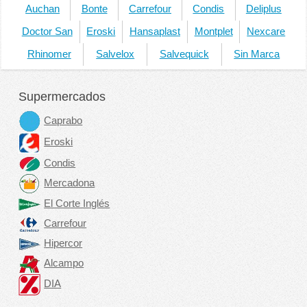
Auchan
Bonte
Carrefour
Condis
Deliplus
Doctor San
Eroski
Hansaplast
Montplet
Nexcare
Rhinomer
Salvelox
Salvequick
Sin Marca
Supermercados
Caprabo
Eroski
Condis
Mercadona
El Corte Inglés
Carrefour
Hipercor
Alcampo
DIA