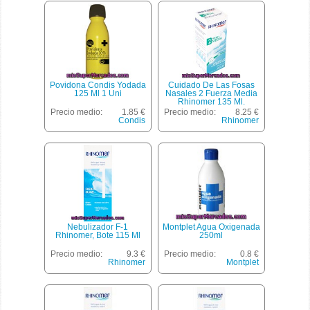
Povidona Condis Yodada
Cuidado De Las Fosas
125 Ml 1 Uni
Nasales 2 Fuerza Media
Rhinomer 135 Ml.
Precio medio:
1.85 €
Precio medio:
8.25 €
Condis
Rhinomer
Nebulizador F-1
Montplet Agua Oxigenada
Rhinomer, Bote 115 Ml
250ml
Precio medio:
9.3 €
Precio medio:
0.8 €
Rhinomer
Montplet