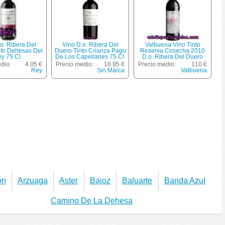
o. Ribera Del
Vino D.o. Ribera Del
Valbuena Vino Tinto
nto Dehesas Del
Duero Tinto Crianza Pago
Reserva Cosecha 2010
y 75 Cl.
De Los Capellanes 75 Cl.
D.o. Ribera Del Duero
Botella 75 Cl
dio:
4.05 €
Precio medio:
18.95 €
Precio medio:
110 €
Rey
Sin Marca
Valbuena
ón
Arzuaga
Aster
Bajoz
Baluarte
Banda Azul
Camino De La Dehesa