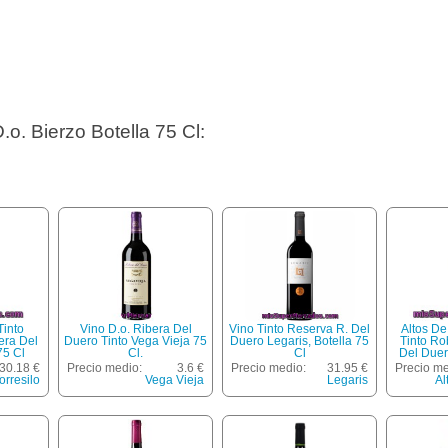
.o. Bierzo Botella 75 Cl:
Tinto
Vino D.o. Ribera Del
Vino Tinto Reserva R. Del
Altos D
era Del
Duero Tinto Vega Vieja 75
Duero Legaris, Botella 75
Tinto Ro
75 Cl
Cl.
Cl
Del Duer
30.18 €
Precio medio:
3.6 €
Precio medio:
31.95 €
Precio me
orresilo
Vega Vieja
Legaris
Al