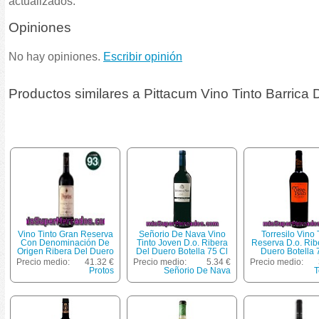
actualizados.
Opiniones
No hay opiniones.
Escribir opinión
Productos similares a Pittacum Vino Tinto Barrica D
Vino Tinto Gran Reserva
Señorio De Nava Vino
Torresilo Vino 
Con Denominación De
Tinto Joven D.o. Ribera
Reserva D.o. Rib
Origen Ribera Del Duero
Del Duero Botella 75 Cl
Duero Botella 
Protos Botella De 75
Precio medio:
41.32 €
Precio medio:
5.34 €
Precio medio:
Centilitros
Protos
Señorio De Nava
T