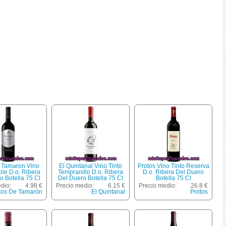
e Tamaron Vino
El Quintanal Vino Tinto
Protos Vino Tinto Reserva
ble D.o. Ribera
Tempranillo D.o. Ribera
D.o. Ribera Del Duero
o Botella 75 Cl
Del Duero Botella 75 Cl
Botella 75 Cl
dio:
4.98 €
Precio medio:
6.15 €
Precio medio:
26.8 €
tos De Tamarón
El Quintanal
Protos