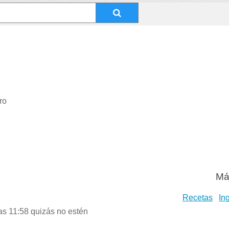
ro
Má
Recetas
In
las 11:58 quizás no estén