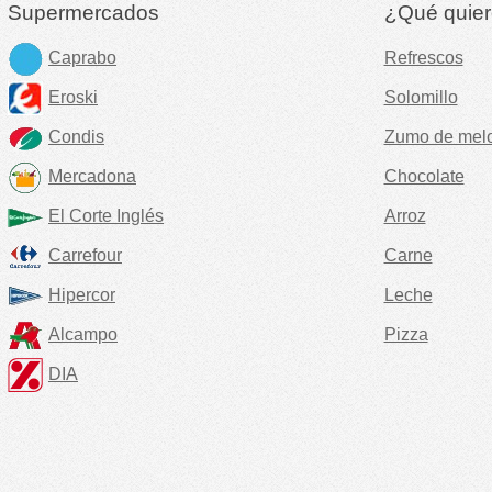
Supermercados
¿Qué quier
Caprabo
Refrescos
Eroski
Solomillo
Condis
Zumo de mel
Mercadona
Chocolate
El Corte Inglés
Arroz
Carrefour
Carne
Hipercor
Leche
Alcampo
Pizza
DIA