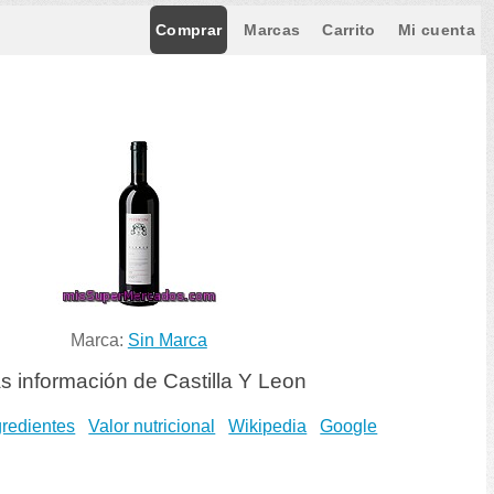
Comprar
Marcas
Carrito
Mi cuenta
Marca:
Sin Marca
s información de Castilla Y Leon
gredientes
Valor nutricional
Wikipedia
Google