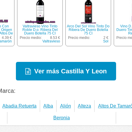
le Con
Valtravieso Vino Tinto
Arco Del Sol Vino Tinto Do
Vino D.
 Origen
Roble D.o. Ribera Del
Ribera De Duero Botella
Duero Ti
Altos De
Duero Botella 75 Cl
75 Cl
Re
 De 75
4.39 €
Precio medio:
8.53 €
Precio medio:
2 €
Precio me
Tamarón
Valtravieso
Sol
Ver más Castilla Y Leon
Marca:
Abadia Retuerta
Alba
Alión
Alteza
Altos De Tamar
Beronia