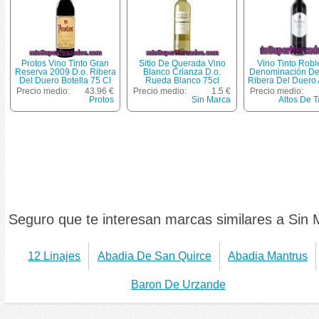
Protos Vino Tinto Gran
Sitio De Querada Vino
Vino Tinto Rob
Reserva 2009 D.o. Ribera
Blanco Crianza D.o.
Denominación De
Del Duero Botella 75 Cl
Rueda Blanco 75cl
Ribera Del Duero 
Tamaron Botella
Precio medio:
43.96 €
Precio medio:
1.5 €
Precio medio:
Centilitros
Protos
Sin Marca
Altos De 
Seguro que te interesan marcas similares a Sin 
12 Linajes
Abadia De San Quirce
Abadia Mantrus
Baron De Urzande