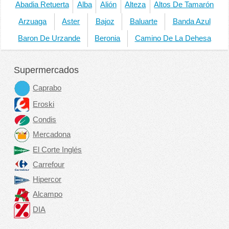
Abadia Retuerta
Alba
Alión
Alteza
Altos De Tamarón
Arzuaga
Aster
Bajoz
Baluarte
Banda Azul
Baron De Urzande
Beronia
Camino De La Dehesa
Supermercados
Caprabo
Eroski
Condis
Mercadona
El Corte Inglés
Carrefour
Hipercor
Alcampo
DIA