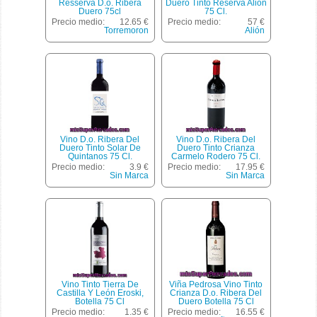
Resserva D.o. Ribera
Duero Tinto Reserva Alion
Duero 75cl
75 Cl.
Precio medio:
12.65 €
Precio medio:
57 €
Torremoron
Alión
Vino D.o. Ribera Del
Vino D.o. Ribera Del
Duero Tinto Solar De
Duero Tinto Crianza
Quintanos 75 Cl.
Carmelo Rodero 75 Cl.
Precio medio:
3.9 €
Precio medio:
17.95 €
Sin Marca
Sin Marca
Vino Tinto Tierra De
Viña Pedrosa Vino Tinto
Castilla Y León Eroski,
Crianza D.o. Ribera Del
Botella 75 Cl
Duero Botella 75 Cl
Precio medio:
1.35 €
Precio medio:
16.55 €