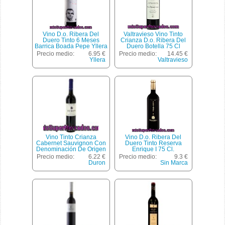
Vino D.o. Ribera Del
Valtravieso Vino Tinto
Duero Tinto 6 Meses
Crianza D.o. Ribera Del
Barrica Boada Pepe Yllera
Duero Botella 75 Cl
75 Cl.
Precio medio:
6.95 €
Precio medio:
14.45 €
Yllera
Valtravieso
Vino Tinto Crianza
Vino D.o. Ribera Del
Cabernet Sauvignon Con
Duero Tinto Reserva
Denominación De Origen
Enrique I 75 Cl.
Ribera Del Duero Duron
Precio medio:
6.22 €
Precio medio:
9.3 €
Botella De 75 Centilitros
Duron
Sin Marca