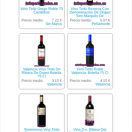
Vino Tinto Grego Roble 75
Vino Tinto Reserva Con
Centilitros
Denominación De Origen
Toro Marqués De
Peñamonte Botella De 75
Precio medio:
7.22 €
Precio medio:
5.07 €
Centilitros
Sin Marca
Peñamonte
Valpincia Vino Tinto Do
Vino Tinto Roble
Ribera De Duero Botella
Valpincia, Botella 75 Cl
75 Cl
Precio medio:
3.15 €
Precio medio:
4.15 €
Valpincia
Valpincia
Torremoron Vino Tinto
Vino D.o. Ribera Del