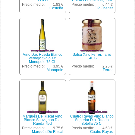
220 G
Chenet Botella Magnum
De 1,5 Litros
Precio medio:
1.83 €
Precio medio:
6.44 €
Costeña
J P Chenet
Vino D.o. Rueda Blanco
Salsa Xató Ferrer, Tarro
Verdejo Siglo Xxi
140 G
Monopole 75 Cl.
Precio medio:
3.95 €
Precio medio:
2.25 €
Monopole
Ferrer
Marqués De Riscal Vino
Cuatro Rayas Vino Blanco
Blanco Sauvignon D.o.
Superior D.o. Rueda
Rueda 75cl
Botella 75 Cl
Precio medio:
9.75 €
Precio medio:
4.68 €
Marqués De Riscal
Cuatro Rayas