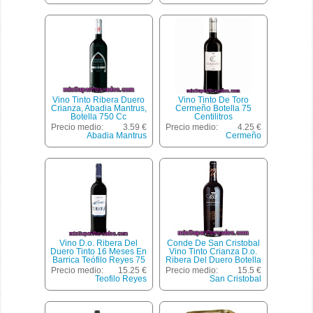
Vino Tinto Ribera Duero
Vino Tinto De Toro
Crianza, Abadia Mantrus,
Cermeño Botella 75
Botella 750 Cc
Centilitros
Precio medio:
3.59 €
Precio medio:
4.25 €
Abadia Mantrus
Cermeño
Vino D.o. Ribera Del
Conde De San Cristobal
Duero Tinto 16 Meses En
Vino Tinto Crianza D.o.
Barrica Teófilo Reyes 75
Ribera Del Duero Botella
Cl.
75 Cl
Precio medio:
15.25 €
Precio medio:
15.5 €
Teofilo Reyes
San Cristobal