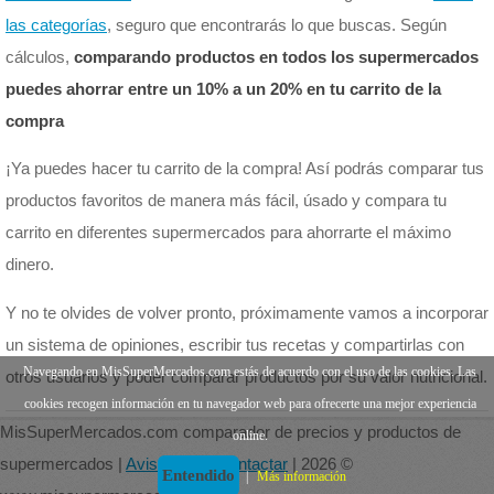
las categorías
, seguro que encontrarás lo que buscas. Según
cálculos,
comparando productos en todos los supermercados
puedes ahorrar entre un 10% a un 20% en tu carrito de la
compra
¡Ya puedes hacer tu carrito de la compra! Así podrás comparar tus
productos favoritos de manera más fácil, úsado y compara tu
carrito en diferentes supermercados para ahorrarte el máximo
dinero.
Y no te olvides de volver pronto, próximamente vamos a incorporar
un sistema de opiniones, escribir tus recetas y compartirlas con
Navegando en MisSuperMercados.com estás de acuerdo con el uso de las cookies. Las
otros usuarios y poder comparar productos por su valor nutricional.
cookies recogen información en tu navegador web para ofrecerte una mejor experiencia
MisSuperMercados.com comparador de precios y productos de
online.
supermercados |
Aviso legal
|
Contactar
| 2026 ©
Entendido
|
Más información