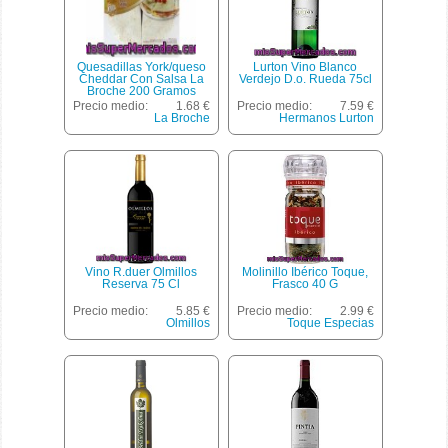
Quesadillas York/queso
Lurton Vino Blanco
Cheddar Con Salsa La
Verdejo D.o. Rueda 75cl
Broche 200 Gramos
Precio medio:
1.68 €
Precio medio:
7.59 €
La Broche
Hermanos Lurton
Vino R.duer Olmillos
Molinillo Ibérico Toque,
Reserva 75 Cl
Frasco 40 G
Precio medio:
5.85 €
Precio medio:
2.99 €
Olmillos
Toque Especias