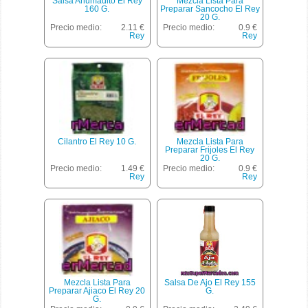
Salsa Ahumadito El Rey
Mezcla Lista Para
160 G.
Preparar Sancocho El Rey
20 G.
Precio medio:
2.11 €
Precio medio:
0.9 €
Rey
Rey
Cilantro El Rey 10 G.
Mezcla Lista Para
Preparar Frijoles El Rey
20 G.
Precio medio:
1.49 €
Precio medio:
0.9 €
Rey
Rey
Mezcla Lista Para
Salsa De Ajo El Rey 155
Preparar Ajiaco El Rey 20
G.
G.