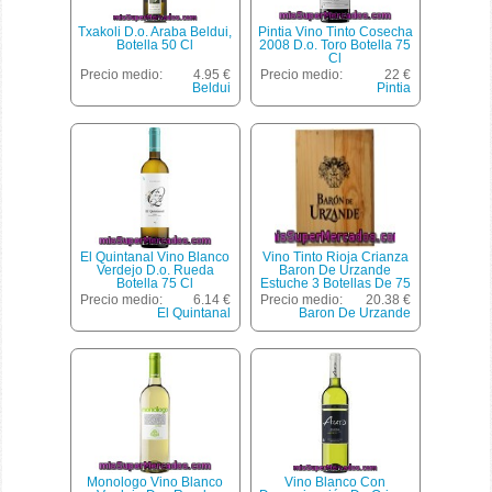
Txakoli D.o. Araba Beldui,
Pintia Vino Tinto Cosecha
Botella 50 Cl
2008 D.o. Toro Botella 75
Cl
Precio medio:
4.95 €
Precio medio:
22 €
Beldui
Pintia
El Quintanal Vino Blanco
Vino Tinto Rioja Crianza
Verdejo D.o. Rueda
Baron De Urzande
Botella 75 Cl
Estuche 3 Botellas De 75
Centilitros
Precio medio:
6.14 €
Precio medio:
20.38 €
El Quintanal
Baron De Urzande
Monologo Vino Blanco
Vino Blanco Con