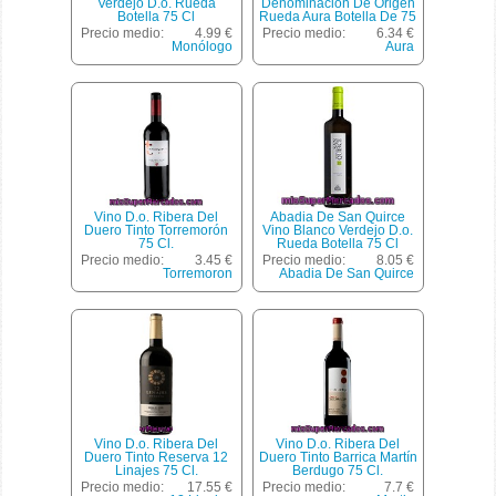
Verdejo D.o. Rueda
Denominación De Origen
Botella 75 Cl
Rueda Aura Botella De 75
Centilitros
Precio medio:
4.99 €
Precio medio:
6.34 €
Monólogo
Aura
Vino D.o. Ribera Del
Abadia De San Quirce
Duero Tinto Torremorón
Vino Blanco Verdejo D.o.
75 Cl.
Rueda Botella 75 Cl
Precio medio:
3.45 €
Precio medio:
8.05 €
Torremoron
Abadia De San Quirce
Vino D.o. Ribera Del
Vino D.o. Ribera Del
Duero Tinto Reserva 12
Duero Tinto Barrica Martín
Linajes 75 Cl.
Berdugo 75 Cl.
Precio medio:
17.55 €
Precio medio:
7.7 €