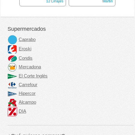
12 Linajes
Martin
Supermercados
Caprabo
Eroski
Condis
Mercadona
El Corte Inglés
Carrefour
Hipercor
Alcampo
DIA