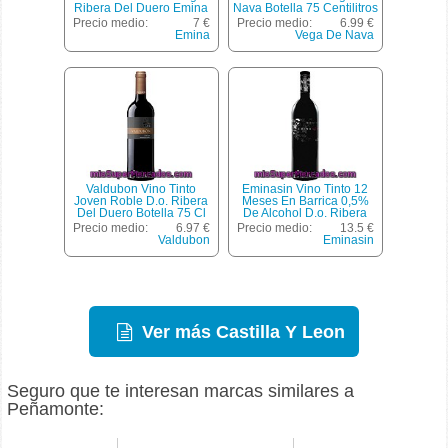
Ribera Del Duero Emina
Nava Botella 75 Centilitros
Pasión Botella De 75
Precio medio:
7 €
Precio medio:
6.99 €
Centilitros
Emina
Vega De Nava
Valdubon Vino Tinto
Eminasin Vino Tinto 12
Joven Roble D.o. Ribera
Meses En Barrica 0,5%
Del Duero Botella 75 Cl
De Alcohol D.o. Ribera
Del Duero Botella 75 Cl
Precio medio:
6.97 €
Precio medio:
13.5 €
Valdubon
Eminasin
Ver más Castilla Y Leon
Seguro que te interesan marcas similares a
Peñamonte: