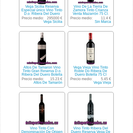
Vega Sicilia Reserva
Vino De La Tierra De
Especial único Vino Tinto
Zamora Tinto Crianza
D.o. Ribera Del Duero
Venta Mazarrón 75 Cl.
Botella 75 Cl
Precio medio:
295000 €
Precio medio:
11.4 €
Vega Sicilia
Sin Marca
Altos De Tamaron Vino
Vega Vieja Vino Tinto
Tinto Gran Reserva D.o.
Roble Do Ribera De
Ribera Del Duero Botella
Duero Botella 75 Cl
75 Cl
Precio medio:
15.23 €
Precio medio:
5.45 €
Altos De Tamarón
Vega Vieja
Vino Tinto Con
Vino Tinto Ribera Del
Denominación De Origen
Duero Reserva Vega De