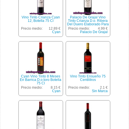
Vino Tinto Crianza Cyan
Palacio De Grajal Vino
12, Botella 75 Cl
Tinto Crianza D.o. Ribera
Del Duero Elaborado Para
Grupo El Corte Inglés
Precio medio:
12.89 €
Precio medio:
4.99 €
Botella 75 Cl
Cyan
Palacio De Grajal
Cyan Vino Tinto 8 Meses
Vino Tinto Ensueño 75
En Barrica D.o.toro Botella
Centilitros
75 Cl
Precio medio:
8.15 €
Precio medio:
2.1 €
Cyan
Sin Marca