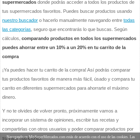
supermercados
donde podrás acceder a todos los productos de
tus supermercados favoritos. Puedes buscar productos usando
nuestro buscador
o hacerlo manualmente navegando entre
todas
las categorías
, seguro que encontrarás lo que buscas. Según
cálculos,
comparando productos en todos los supermercados
puedes ahorrar entre un 10% a un 20% en tu carrito de la
compra
¡Ya puedes hacer tu carrito de la compra! Así podrás comparar
tus productos favoritos de manera más fácil, úsado y compara tu
carrito en diferentes supermercados para ahorrarte el máximo
dinero.
Y no te olvides de volver pronto, próximamente vamos a
incorporar un sistema de opiniones, escribir tus recetas y
compartirlas con otros usuarios y poder comparar productos por
Navegando en MisSuperMercados.com estás de acuerdo con el uso de las cookies. Las
su valor nutricional.