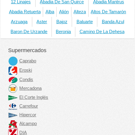
12 Linajes
Abadia De San Quirce
Abadia Mantrus
Abadia Retuerta
Alba
Alión
Alteza
Altos De Tamarón
Arzuaga
Aster
Bajoz
Baluarte
Banda Azul
Baron De Urzande
Beronia
Camino De La Dehesa
Supermercados
Caprabo
Eroski
Condis
Mercadona
El Corte Inglés
Carrefour
Hipercor
Alcampo
DIA