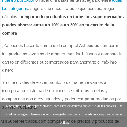
nuestro buscador
o hacerlo manualmente navegando entre
todas
las categorías
, seguro que encontrarás lo que buscas. Según
cálculos,
comparando productos en todos los supermercados
puedes ahorrar entre un 10% a un 20% en tu carrito de la
compra
¡Ya puedes hacer tu carrito de la compra! Así podrás comparar
tus productos favoritos de manera más fácil, úsado y compara tu
carrito en diferentes supermercados para ahorrarte el máximo
dinero.
Y no te olvides de volver pronto, próximamente vamos a
incorporar un sistema de opiniones, escribir tus recetas y
compartirlas con otros usuarios y poder comparar productos por
Navegando en MisSuperMercados.com estás de acuerdo con el uso de las cookies. Las
su valor nutricional.
cookies recogen información en tu navegador web para ofrecerte una mejor experiencia
MisSuperMercados.com comparador de precios y productos de
online.