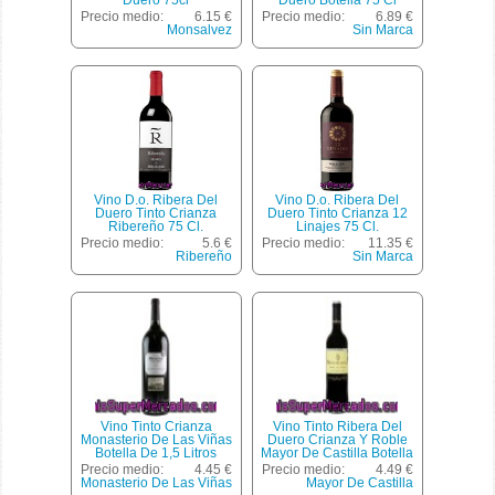
Duero 75cl
Duero Botella 75 Cl
Precio medio:
6.15 €
Precio medio:
6.89 €
Monsalvez
Sin Marca
Vino D.o. Ribera Del
Vino D.o. Ribera Del
Duero Tinto Crianza
Duero Tinto Crianza 12
Ribereño 75 Cl.
Linajes 75 Cl.
Precio medio:
5.6 €
Precio medio:
11.35 €
Ribereño
Sin Marca
Vino Tinto Crianza
Vino Tinto Ribera Del
Monasterio De Las Viñas
Duero Crianza Y Roble
Botella De 1,5 Litros
Mayor De Castilla Botella
75 Centilitros
Precio medio:
4.45 €
Precio medio:
4.49 €
Monasterio De Las Viñas
Mayor De Castilla