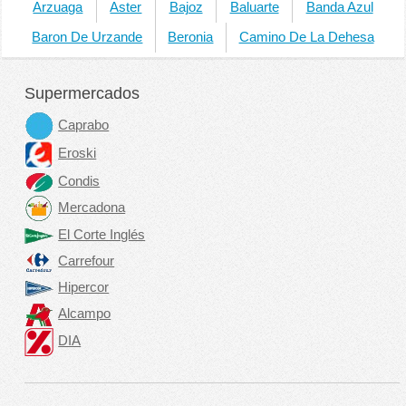
Arzuaga
Aster
Bajoz
Baluarte
Banda Azul
Baron De Urzande
Beronia
Camino De La Dehesa
Supermercados
Caprabo
Eroski
Condis
Mercadona
El Corte Inglés
Carrefour
Hipercor
Alcampo
DIA