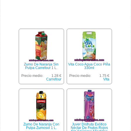
Zumo De Naranja Sin
Vita Coco Agua Coco Piña
Pulpa Carrefour 1 L.
330ml
Precio medio:
1.28 €
Precio medio:
1.75 €
Carrefour
Vita
Zumo De Naranja Con
Juver Disfruta Exótico
Pulpa Zumosol 1 L.
Néctar De Frutos Rojos