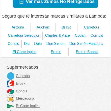
Ver más Zumos No Refrigerados
Seguro que te interesan marcas similares a Lambda:
Arizona
Auchan
Bravo
Carrefour
Carrefour Selección
Charles & Alice
Codan
Compal
Condis
Dia
Dole
Don Simon
Don Simón Funciona
El Corte Ingles
Eroski
Eroski Sannia
Supermercados
Caprabo
Eroski
Condis
Mercadona
El Corte Inglés