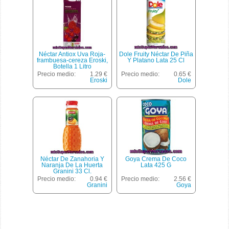
Néctar Antiox Uva Roja-
Dole Fruity Néctar De Piña
frambuesa-cereza Eroski,
Y Platano Lata 25 Cl
Botella 1 Litro
Precio medio:
1.29 €
Precio medio:
0.65 €
Eroski
Dole
Néctar De Zanahoria Y
Goya Crema De Coco
Naranja De La Huerta
Lata 425 G
Granini 33 Cl.
Precio medio:
0.94 €
Precio medio:
2.56 €
Granini
Goya