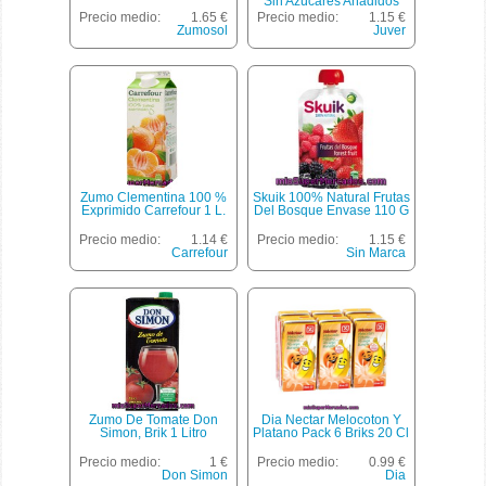
Sin Azúcares Añadidos
Envase 1 L
Precio medio:
1.65 €
Precio medio:
1.15 €
Zumosol
Juver
Zumo Clementina 100 %
Skuik 100% Natural Frutas
Exprimido Carrefour 1 L.
Del Bosque Envase 110 G
Precio medio:
1.14 €
Precio medio:
1.15 €
Carrefour
Sin Marca
Zumo De Tomate Don
Dia Nectar Melocoton Y
Simon, Brik 1 Litro
Platano Pack 6 Briks 20 Cl
Precio medio:
1 €
Precio medio:
0.99 €
Don Simon
Dia