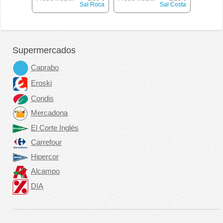
Sal Roca
Sal Costa
Supermercados
Caprabo
Eroski
Condis
Mercadona
El Corte Inglés
Carrefour
Hipercor
Alcampo
DIA