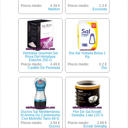
Precio medio:
4.39 €
Precio medio:
1.3 €
Maldon
Ecocesta
Perelada Gourmet Sal
Dia Sal Yodada Bolsa 1
Rosa Del Himalaya
Kg
Estuche 250 G
Precio medio:
4.49 €
Precio medio:
0.2 €
Castillo De Perelada
Dia
Ducros Sal Mediterránea
Flor De Sal Eroski
Al Aroma De Cardomomo
Seleqtia, Lata 125 G
Con Molinillo Tarro 68 G
Precio medio:
3.04 €
Precio medio:
2.69 €
Ducros
Eroski Seleqtia