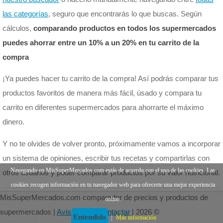
las categorías
, seguro que encontrarás lo que buscas. Según
cálculos,
comparando productos en todos los supermercados
puedes ahorrar entre un 10% a un 20% en tu carrito de la
compra
¡Ya puedes hacer tu carrito de la compra! Así podrás comparar tus
productos favoritos de manera más fácil, úsado y compara tu
carrito en diferentes supermercados para ahorrarte el máximo
dinero.
Y no te olvides de volver pronto, próximamente vamos a incorporar
un sistema de opiniones, escribir tus recetas y compartirlas con
Navegando en MisSuperMercados.com estás de acuerdo con el uso de las cookies. Las
otros usuarios y poder comparar productos por su valor nutricional.
cookies recogen información en tu navegador web para ofrecerte una mejor experiencia
MisSuperMercados.com comparador de precios y productos de
online.
supermercados |
Aviso legal
|
Contactar
| 2026 ©
Entendido
|
Más información