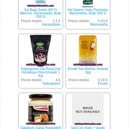
Sal Baja Sodio (60 %
Sal Salero Yodo Fluorada,
Menos), Hacendado, Bote
Marismeña, Bote 300 G
250 G
Precio medio:
1.2 €
Precio medio:
0.43 €
Hacendado
Marismeña
Naturgreen Sal Rosa Del
Eroski Sal Marina Yodada
Himalaya Fina Envase 1
1kg
Kg
Precio medio:
4 €
Precio medio:
0.18 €
Naturgreen
Eroski
Gautschi Salsa Roquefort
Sal Con Yodo + ácido