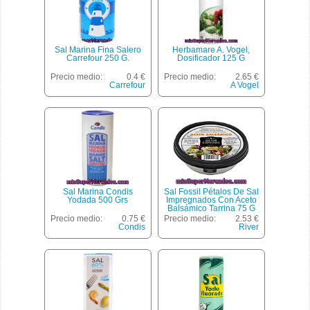
Sal Marina Fina Salero
Herbamare A. Vogel,
Carrefour 250 G.
Dosificador 125 G
Precio medio:
0.4 €
Precio medio:
2.65 €
Carrefour
A Vogel
Sal Marina Condis
Sal Fossil Pétalos De Sal
Yodada 500 Grs
Impregnados Con Aceto
Balsámico Tarrina 75 G
Precio medio:
0.75 €
Precio medio:
2.53 €
Condis
River