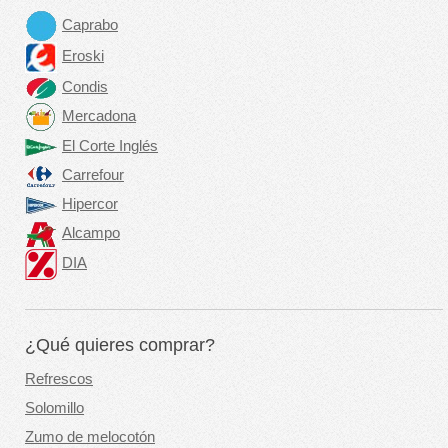
Caprabo
Eroski
Condis
Mercadona
El Corte Inglés
Carrefour
Hipercor
Alcampo
DIA
¿Qué quieres comprar?
Refrescos
Solomillo
Zumo de melocotón