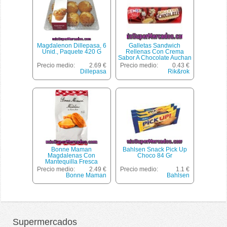
Magdalenon Dillepasa, 6
Galletas Sandwich
Unid., Paquete 420 G
Rellenas Con Crema
Sabor A Chocolate Auchan
250 Gramos
Precio medio:
2.69 €
Precio medio:
0.43 €
Dillepasa
Rik&rok
Bonne Maman
Bahlsen Snack Pick Up
Magdalenas Con
Choco 84 Gr
Mantequilla Fresca
Envase 175 G
Precio medio:
2.49 €
Precio medio:
1.1 €
Bonne Maman
Bahlsen
Supermercados