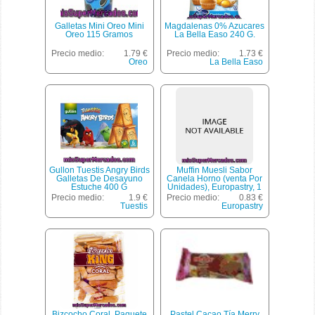
Galletas Mini Oreo Mini
Magdalenas 0% Azucares
Oreo 115 Gramos
La Bella Easo 240 G.
Precio medio:
1.79 €
Precio medio:
1.73 €
Oreo
La Bella Easo
Gullon Tuestis Angry Birds
Muffin Muesli Sabor
Galletas De Desayuno
Canela Horno (venta Por
Estuche 400 G
Unidades), Europastry, 1
U - 110 G
Precio medio:
1.9 €
Precio medio:
0.83 €
Tuestis
Europastry
Bizcocho Coral, Paquete
Pastel Cacao Tía Merry