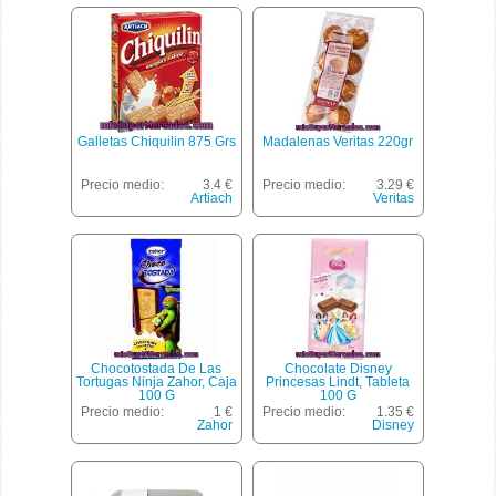
Galletas Chiquilin 875 Grs
Madalenas Veritas 220gr
Precio medio:
3.4 €
Precio medio:
3.29 €
Artiach
Veritas
Chocotostada De Las
Chocolate Disney
Tortugas Ninja Zahor, Caja
Princesas Lindt, Tableta
100 G
100 G
Precio medio:
1 €
Precio medio:
1.35 €
Zahor
Disney