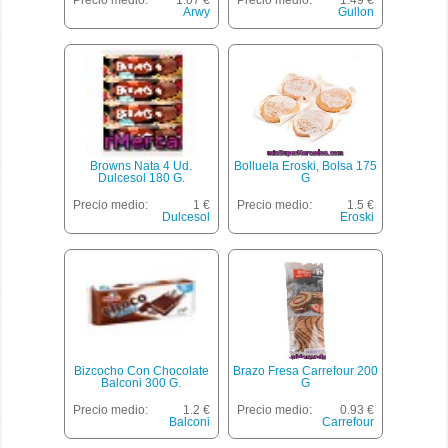
Precio medio:
1.07 €
Precio medio:
1.49 €
Arwy
Gullon
Browns Nata 4 Ud.
Bolluela Eroski, Bolsa 175
Dulcesol 180 G.
G
Precio medio:
1 €
Precio medio:
1.5 €
Dulcesol
Eroski
Bizcocho Con Chocolate
Brazo Fresa Carrefour 200
Balconi 300 G.
G
Precio medio:
1.2 €
Precio medio:
0.93 €
Balconi
Carrefour