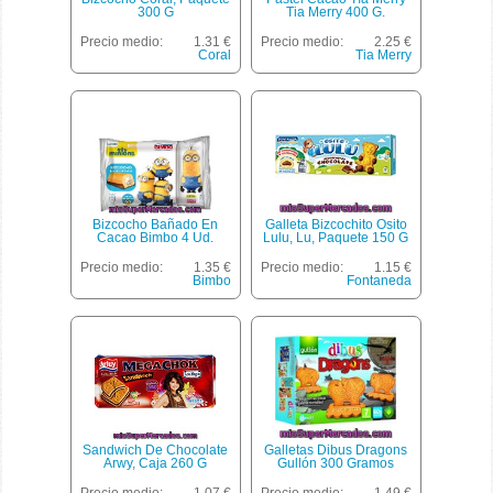
300 G
Tia Merry 400 G.
Precio medio:
1.31 €
Precio medio:
2.25 €
Coral
Tia Merry
Bizcocho Bañado En
Galleta Bizcochito Osito
Cacao Bimbo 4 Ud.
Lulu, Lu, Paquete 150 G
Precio medio:
1.35 €
Precio medio:
1.15 €
Bimbo
Fontaneda
Sandwich De Chocolate
Galletas Dibus Dragons
Arwy, Caja 260 G
Gullón 300 Gramos