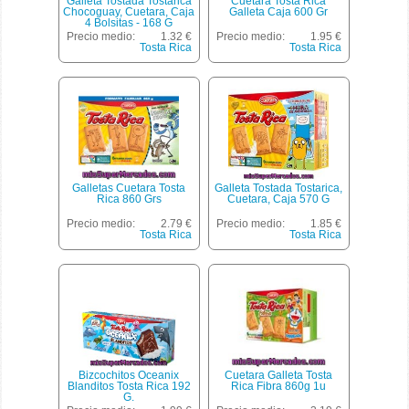
Galleta Tostada Tostarica
Cuetara Tosta Rica
Chocoguay, Cuetara, Caja
Galleta Caja 600 Gr
4 Bolsitas - 168 G
Precio medio:
1.32 €
Precio medio:
1.95 €
Tosta Rica
Tosta Rica
Galletas Cuetara Tosta
Galleta Tostada Tostarica,
Rica 860 Grs
Cuetara, Caja 570 G
Precio medio:
2.79 €
Precio medio:
1.85 €
Tosta Rica
Tosta Rica
Bizcochitos Oceanix
Cuetara Galleta Tosta
Blanditos Tosta Rica 192
Rica Fibra 860g 1u
G.