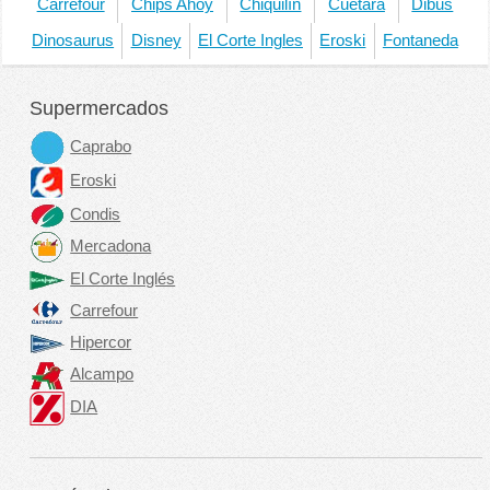
Carrefour
Chips Ahoy
Chiquilín
Cuetara
Dibus
Dinosaurus
Disney
El Corte Ingles
Eroski
Fontaneda
Supermercados
Caprabo
Eroski
Condis
Mercadona
El Corte Inglés
Carrefour
Hipercor
Alcampo
DIA