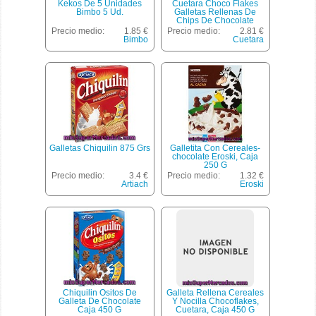
Kekos De 5 Unidades
Cuetara Choco Flakes
Bimbo 5 Ud.
Galletas Rellenas De
Chips De Chocolate
Paquete 550 G
Precio medio:
1.85 €
Precio medio:
2.81 €
Bimbo
Cuetara
Galletas Chiquilin 875 Grs
Galletita Con Cereales-
chocolate Eroski, Caja
250 G
Precio medio:
3.4 €
Precio medio:
1.32 €
Artiach
Eroski
Chiquilin Ositos De
Galleta Rellena Cereales
Galleta De Chocolate
Y Nocilla Chocoflakes,
Caja 450 G
Cuetara, Caja 450 G