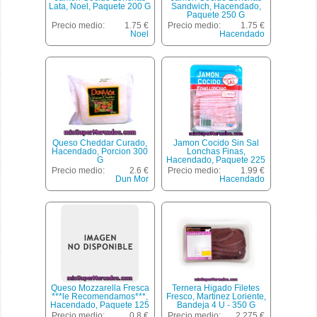
Lata, Noel, Paquete 200 G
Sandwich, Hacendado,
Paquete 250 G
Precio medio:
1.75 €
Precio medio:
1.75 €
Noel
Hacendado
Queso Cheddar Curado,
Jamon Cocido Sin Sal
Hacendado, Porcion 300
Lonchas Finas,
G
Hacendado, Paquete 225
G
Precio medio:
2.6 €
Precio medio:
1.99 €
Dun Mor
Hacendado
Queso Mozzarella Fresca
Ternera Higado Filetes
***le Recomendamos***,
Fresco, Martinez Loriente,
Hacendado, Paquete 125
Bandeja 4 U - 350 G
G
Aprox.(peso Aproximado
Precio medio:
0.8 €
Precio medio:
2.275 €