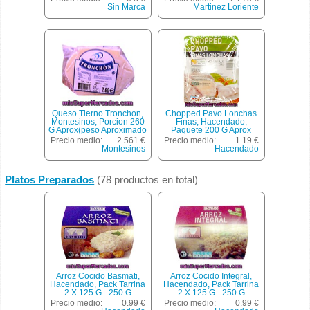
De La Unidad 350 Gr)
Sin Marca
Martinez Loriente
Queso Tierno Tronchon,
Chopped Pavo Lonchas
Montesinos, Porcion 260
Finas, Hacendado,
G Aprox(peso Aproximado
Paquete 200 G Aprox
De La Unidad 260 Gr)
Precio medio:
2.561 €
Precio medio:
1.19 €
Montesinos
Hacendado
Platos Preparados
(78 productos en total)
Arroz Cocido Basmati,
Arroz Cocido Integral,
Hacendado, Pack Tarrina
Hacendado, Pack Tarrina
2 X 125 G - 250 G
2 X 125 G - 250 G
Precio medio:
0.99 €
Precio medio:
0.99 €