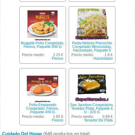
Nuggets Pollo Congelado,
Pasta Helices Precocido
Fresno, Paquete 500 G
Congelado Microondas,
Hacendado, Paquete 5
Bolsas Individuales X 200
Precio medio:
2.25 €
Precio medio:
1.6 €
G - 1 Kg
Fresno
Hacendado
Pollo Empanado
San Jacobos Congelados,
Congelado, Fresno,
Tenedor Plata, Paquete 4
Paquete 400 G
U - 320 G
Precio medio:
1.85 €
Precio medio:
0.99 €
Fresno
Tenedor De Plata
Cuidado Del Hogar
(648 productos en total)