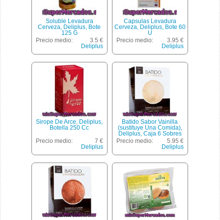
Soluble Levadura
Capsulas Levadura
Cerveza, Deliplus, Bote
Cerveza, Deliplus, Bote 60
125 G
U
Precio medio:
3.5 €
Precio medio:
3.95 €
Deliplus
Deliplus
Sirope De Arce, Deliplus,
Batido Sabor Vainilla
Botella 250 Cc
(sustituye Una Comida),
Deliplus, Caja 6 Sobres
Precio medio:
7 €
Precio medio:
5.95 €
Deliplus
Deliplus