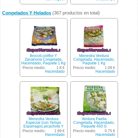
Congelados Y Helados
(367 productos en total)
Brocoli,coliflor Y
Menestra Verdura
Zanahoria Congelado,
Congelada, Hacendado,
Hacendado, Paquete 1 Kg
Paquete 1 Kg
Precio medio:
1.8 €
Precio medio:
1.09 €
Hacendado
Hacendado
Menestra Verdura
Verdura Paella
Especial (con Yemas
Congelada, Hacendado,
Esparragos,alcachofa Y
Paquete 450 G
Coliflor) Congelada,
Precio medio:
1.99 €
Precio medio:
0.75 €
Hacendado, Paquete 1 Kg
Hacendado
Hacendado