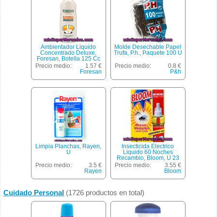
Ambientador Liquido
Molde Desechable Papel
Concentrado Deluxe,
Trufa, P.h., Paquete 100 U
Foresan, Botella 125 Cc
Precio medio:
1.57 €
Precio medio:
0.8 €
Foresan
P&h
Limpia Planchas, Rayen,
Insecticida Electrico
U
Liquido 60 Noches
Recambio, Bloom, U 23
Cc
Precio medio:
3.5 €
Precio medio:
3.55 €
Rayen
Bloom
Cuidado Personal
(1726 productos en total)