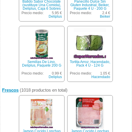
Batido Sabor Chocolate
Panecillo Dulce Sin
(sustituye Una Comida),
Gluten Industrial, Beiker,
Deliplus, Caja 6 Sobres
Paquete 4 U - 200 G
Precio medio:
5.95 €
Precio medio:
2.4 €
Deliplus
Beiker
Semillas De Lino,
Tortita Arroz, Hacendado,
Deliplus, Paquete 200 G
Pack 4 U - 124 G
Precio medio:
0.99 €
Precio medio:
1.05 €
Deliplus
Hacendado
Frescos
(1018 productos en total)
Jamon Cocido Lonchas
Jamon Cocido Lonchas