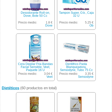
Desodorante Roll-on,
Tampon Super, O.b., Caja
Dove, Bote 50 Cc
32 U
Precio medio:
1.8 €
Precio medio:
5.25 €
Dove
Ob
Cera Depilar Fria Bandas
Dentifrico Pasta
Facial Sensible, Veet,
Blanqueadora,
Paquete 16 U
Sensodyne, Tubo 75 Cc
Precio medio:
3.04 €
Precio medio:
3.35 €
Veet
Sensodyne
Dietéticos
(60 productos en total)