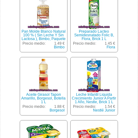
Pan Molde Blanco Natural
Preparado Lacteo
100 % ( Sin Leche Y Sin
Semidesnatado Folic B,
Lactosa ), Bimbo, Paquete
Flora, Brick 1 L
460 G
Precio medio:
1.49 €
Precio medio:
1.45 €
Bimbo
Flora
Aceite Girasol Tapon
Leche Infantil Liquida
Amarillo, Borgesol, Botella
Crecimiento Junior A Partir
1 L
1 Año, Nestle, Brick 1 L
Precio medio:
1.88 €
Precio medio:
1.54 €
Borgesol
Nestlé Junior