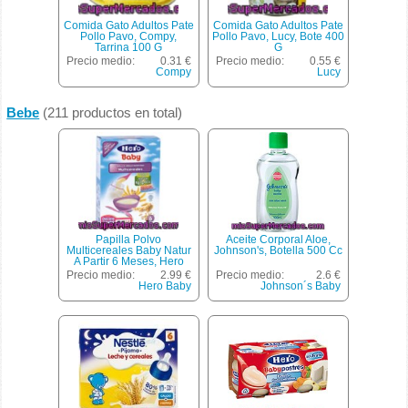
Comida Gato Adultos Pate
Comida Gato Adultos Pate
Pollo Pavo, Compy,
Pollo Pavo, Lucy, Bote 400
Tarrina 100 G
G
Precio medio:
0.31 €
Precio medio:
0.55 €
Compy
Lucy
Bebe
(211 productos en total)
Papilla Polvo
Aceite Corporal Aloe,
Multicereales Baby Natur
Johnson's, Botella 500 Cc
A Partir 6 Meses, Hero
Baby, Paquete 600 G
Precio medio:
2.99 €
Precio medio:
2.6 €
Hero Baby
Johnson´s Baby