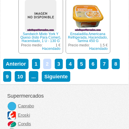
Sandwich Mixto York Y
Ensaladilla Americana
Queso (listo Para Comer),
Refrigerada, Hacendado,
Hacendado, 1 U - 130 G
Tarrina 450 G
(envasado 2 Mitades)
Precio medio:
1 €
Precio medio:
1.5 €
Hacendado
Hacendado
Anterior
1
2
3
4
5
6
7
8
9
10
...
Siguiente
Supermercados
Caprabo
Eroski
Condis