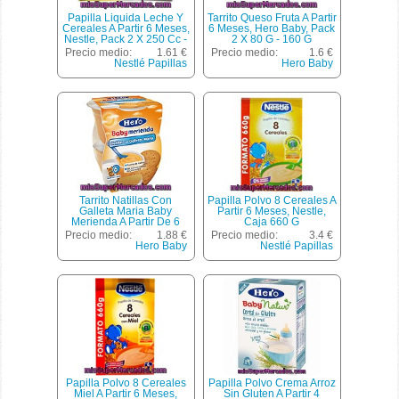
Papilla Liquida Leche Y
Tarrito Queso Fruta A Partir
Cereales A Partir 6 Meses,
6 Meses, Hero Baby, Pack
Nestle, Pack 2 X 250 Cc -
2 X 80 G - 160 G
500 Cc
Precio medio:
1.61 €
Precio medio:
1.6 €
Nestlé Papillas
Hero Baby
Tarrito Natillas Con
Papilla Polvo 8 Cereales A
Galleta Maria Baby
Partir 6 Meses, Nestle,
Merienda A Partir De 6
Caja 660 G
Meses, Hero Baby, Pack 2
Precio medio:
1.88 €
Precio medio:
3.4 €
X 130 G - 260 G
Hero Baby
Nestlé Papillas
Papilla Polvo 8 Cereales
Papilla Polvo Crema Arroz
Miel A Partir 6 Meses,
Sin Gluten A Partir 4