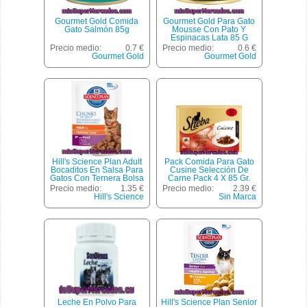
Gourmet Gold Comida
Gourmet Gold Para Gato
Gato Salmón 85g
Mousse Con Pato Y
Espinacas Lata 85 G
Precio medio:
0.7 €
Precio medio:
0.6 €
Gourmet Gold
Gourmet Gold
Hill's Science Plan Adult
Pack Comida Para Gato
Bocaditos En Salsa Para
Cusine Selección De
Gatos Con Ternera Bolsa
Carne Pack 4 X 85 Gr.
85 G
Precio medio:
1.35 €
Precio medio:
2.39 €
Hill's Science
Sin Marca
Leche En Polvo Para
Hill's Science Plan Senior