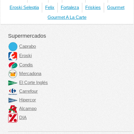
Eroski Seleqtia
Felix
Fortaleza
Friskies
Gourmet
Gourmet A La Carte
Supermercados
Caprabo
Eroski
Condis
Mercadona
El Corte Inglés
Carrefour
Hipercor
Alcampo
DIA