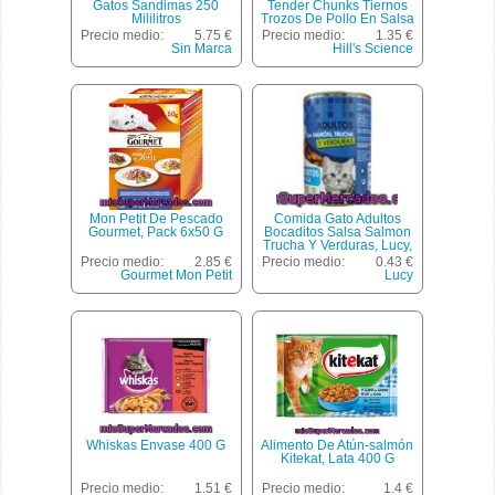
Gatos Sandimas 250
Tender Chunks Tiernos
Mililitros
Trozos De Pollo En Salsa
Para Gatos De + 11 Años
Precio medio:
5.75 €
Precio medio:
1.35 €
Bolsa 85 G
Sin Marca
Hill's Science
Mon Petit De Pescado
Comida Gato Adultos
Gourmet, Pack 6x50 G
Bocaditos Salsa Salmon
Trucha Y Verduras, Lucy,
Lata 415 G
Precio medio:
2.85 €
Precio medio:
0.43 €
Gourmet Mon Petit
Lucy
Whiskas Envase 400 G
Alimento De Atún-salmón
Kitekat, Lata 400 G
Precio medio:
1.51 €
Precio medio:
1.4 €