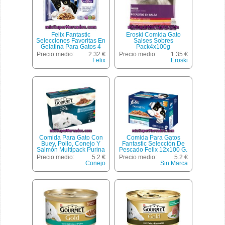
Felix Fantastic
Eroski Comida Gato
Selecciones Favoritas En
Salses Sobres
Gelatina Para Gatos 4
Pack4x100g
Unidades Sobre 100 G
Precio medio:
2.32 €
Precio medio:
1.35 €
Felix
Eroski
Comida Para Gato Con
Comida Para Gatos
Buey, Pollo, Conejo Y
Fantastic Selección De
Salmón Multipack Purina
Pescado Felix 12x100 G.
Pack 8 X 85 Gr
Precio medio:
5.2 €
Precio medio:
5.2 €
Conejo
Sin Marca