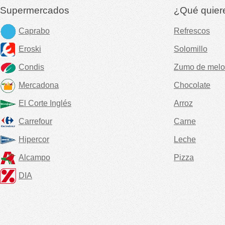
Supermercados
¿Qué quier
Caprabo
Refrescos
Eroski
Solomillo
Condis
Zumo de melo
Mercadona
Chocolate
El Corte Inglés
Arroz
Carrefour
Carne
Hipercor
Leche
Alcampo
Pizza
DIA