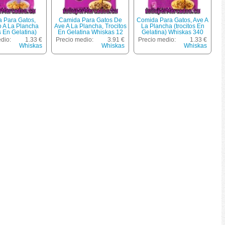
 Para Gatos,
Camida Para Gatos De
Comida Para Gatos, Ave A
 A La Plancha
Ave A La Plancha, Trocitos
La Plancha (trocitos En
s En Gelatina)
En Gelatina Whiskas 12
Gelatina) Whiskas 340
s 340 Gramos
Unidades De 85 Gramos
Gramos
dio:
1.33 €
Precio medio:
3.91 €
Precio medio:
1.33 €
Whiskas
Whiskas
Whiskas