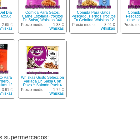
Del Día
Comida Para Gatos,
Comida Para Gatos
Comida
 6x50g
Carne Estofada (trocitos
Pescado, Tiernos Trocitos
Pescado
En Salsa) Whiskas 340
En Gelatina Whiskas 12
(trocito
Gramos
Unidades De 100 Gramos
Whiska
2.65 €
Precio medio:
1.33 €
Precio medio:
3.91 €
Precio me
Whiskas
Whiskas
Whiskas
to Para
Whiskas Gusto Selección
rdero,
Variada En Salsa Con
skas 12
Pavo Y Salmón Pack 4
Gramos
Bolsa 100 G
3.91 €
Precio medio:
1.72 €
Whiskas
Whiskas
os supermercados: