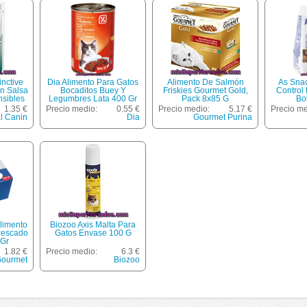
inctive
Dia Alimento Para Gatos
Alimento De Salmón
As Sna
En Salsa
Bocaditos Buey Y
Friskies Gourmet Gold,
Control
nsibles
Legumbres Lata 400 Gr
Pack 8x85 G
Bo
s De 7
1.35 €
Precio medio:
0.55 €
Precio medio:
5.17 €
Precio me
5 G
l Canin
Dia
Gourmet Purina
limento
Biozoo Axis Malta Para
Pescado
Gatos Envase 100 G
 Gr
1.82 €
Precio medio:
6.3 €
ourmet
Biozoo