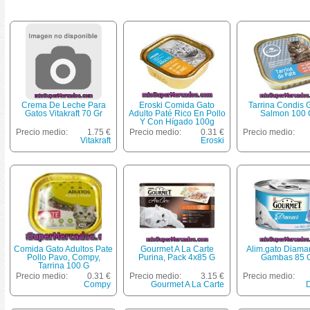
Crema De Leche Para
Eroski Comida Gato
Tarrina Condis G
Gatos Vitakraft 70 Gr
Adulto Paté Rico En Pollo
Salmon 100 
Y Con Hígado 100g
Precio medio:
1.75 €
Precio medio:
0.31 €
Precio medio:
Vitakraft
Eroski
Comida Gato Adultos Pate
Gourmet A La Carte
Alim.gato Diama
Pollo Pavo, Compy,
Purina, Pack 4x85 G
Gambas 85 
Tarrina 100 G
Precio medio:
0.31 €
Precio medio:
3.15 €
Precio medio:
Compy
Gourmet A La Carte