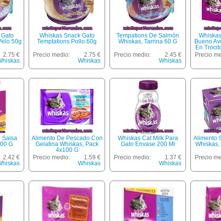
 Gato
Whiskas Snack Gato
Tempations De Salmón
Whiskas
Pelo 50g
Temptations Pollo 60g
Whiskas, Tarrina 60 G
Bueno Av
En Trocit
Para Gato
2.75 €
Precio medio:
2.75 €
Precio medio:
2.45 €
Precio me
Whiskas
Whiskas
Whiskas
 Salsa
Alimento De Pescado Con
Whiskas Cat Milk Para
Alimento 
300 G
Gelatina Whiskas, Pack
Gato Envase 200 Ml
Whiskas,
4x100 G
2.42 €
Precio medio:
1.59 €
Precio medio:
1.37 €
Precio me
Whiskas
Whiskas
Whiskas