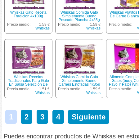
Whiskas Gato Receta
Whiskas Comida Gato
Whiskas Platitos 
Tradicion.4x100g
Simplemente Bueno
De Carne Blanca
Pescado Plancha 4x85g
Precio medio:
1.59 €
Precio medio:
1.59 €
Precio medio:
Whiskas
Whiskas
Whiskas Recetas
Whiskas Comida Gato
Alimento Comple
Tradicionales Para Gato
Simplemente Bueno
Gatos (buey, Co
En Salsa Selección De
Carnes Estofadas 4x85g
Pavo Y Pato) Whi
Carnes Pack 4 Bolsa 100
Bolsas De 100 
Precio medio:
1.51 €
Precio medio:
1.59 €
Precio medio:
G
Whiskas
Whiskas
1
2
3
4
Siguiente
Puedes encontrar productos de Whiskas en est