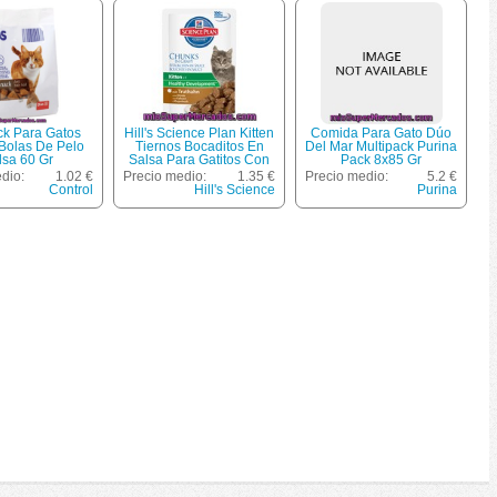
ck Para Gatos
Hill's Science Plan Kitten
Comida Para Gato Dúo
 Bolas De Pelo
Tiernos Bocaditos En
Del Mar Multipack Purina
lsa 60 Gr
Salsa Para Gatitos Con
Pack 8x85 Gr
Pavo Bolsa 85 G
dio:
1.02 €
Precio medio:
1.35 €
Precio medio:
5.2 €
Control
Hill's Science
Purina