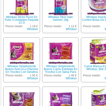
Whiskas Sticks Ricos En
Whiskas Stick Gato
Whiskas Snack
Pollo 3 Unidades Paquete
Salmón 18g
Control Bolas De 
22 G
Precio medio:
1.18 €
Precio medio:
1.12 €
Precio medio:
Whiskas
Whiskas
Whiskas Simplemente
Whiskas Simplemente
Carne Blanca En
Bueno Aves A La Plancha
Bueno Carne Estofada En
Whiskas, Brik 
En Trocitos Con Gelatina
Trocitos Con Salsa Para
Para Gatos Pack 4 Bolsa
Gatos Pack 4 Bolsa 85 G
Precio medio:
1.95 €
Precio medio:
1.46 €
Precio medio:
85 G
Whiskas
Whiskas