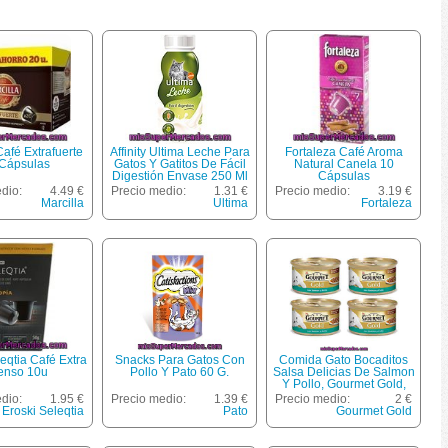
Café Extrafuerte
Affinity Ultima Leche Para
Fortaleza Café Aroma
Cápsulas
Gatos Y Gatitos De Fácil
Natural Canela 10
Digestión Envase 250 Ml
Cápsulas
dio:
4.49 €
Precio medio:
1.31 €
Precio medio:
3.19 €
Marcilla
Ultima
Fortaleza
eqtia Café Extra
Snacks Para Gatos Con
Comida Gato Bocaditos
tenso 10u
Pollo Y Pato 60 G.
Salsa Delicias De Salmon
Y Pollo, Gourmet Gold,
Lata Pack 4 X 85 G - 340
dio:
1.95 €
Precio medio:
1.39 €
Precio medio:
2 €
G
Eroski Seleqtia
Pato
Gourmet Gold