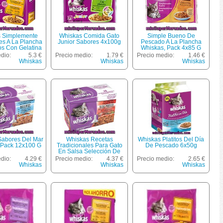
 Simplemente
Whiskas Comida Gato
Simple Bueno De
es A La Plancha
Junior Sabores 4x100g
Pescado A La Plancha
os Con Gelatina
Whiskas, Pack 4x85 G
s Pack 12 Bolsa
dio:
5.3 €
Precio medio:
1.79 €
Precio medio:
1.46 €
85 G
Whiskas
Whiskas
Whiskas
Sabores Del Mar
Whiskas Recetas
Whiskas Platitos Del Día
 Pack 12x100 G
Tradicionales Para Gato
De Pescado 6x50g
En Salsa Selección De
Carne Pack 12 Bolsa 100
dio:
4.29 €
Precio medio:
4.37 €
Precio medio:
2.65 €
G
Whiskas
Whiskas
Whiskas