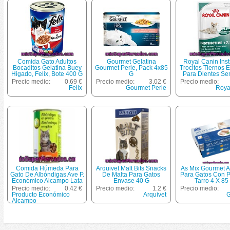
Comida Gato Adultos
Gourmet Gelatina
Royal Canin Inst
Bocaditos Gelatina Buey
Gourmet Perle, Pack 4x85
Trocitos Tiernos 
Higado, Felix, Bote 400 G
G
Para Dientes Se
De Gatos Mayore
Precio medio:
0.69 €
Precio medio:
3.02 €
Precio medio:
Años Bolsa 8
Felix
Gourmet Perle
Roya
Comida Húmeda Para
Arquivet Malt Bits Snacks
As Mix Gourmet A
Gato De Albóndigas Ave P.
De Malta Para Gatos
Para Gatos Con 
Económico Alcampo Lata
Envase 40 G
Tarro 4 X 85
410 Gramos
Precio medio:
0.42 €
Precio medio:
1.2 €
Precio medio:
Producto Económico
Arquivet
G
Alcampo