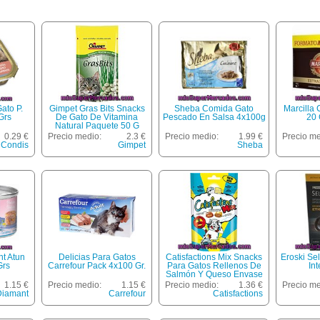
ato P.
Gimpet Gras Bits Snacks
Sheba Comida Gato
Marcilla 
Grs
De Gato De Vitamina
Pescado En Salsa 4x100g
20 
Natural Paquete 50 G
0.29 €
Precio medio:
2.3 €
Precio medio:
1.99 €
Precio me
Condis
Gimpet
Sheba
nt Atun
Delicias Para Gatos
Catisfactions Mix Snacks
Eroski Sel
Grs
Carrefour Pack 4x100 Gr.
Para Gatos Rellenos De
In
Salmón Y Queso Envase
60 G
1.15 €
Precio medio:
1.15 €
Precio medio:
1.36 €
Precio me
Diamant
Carrefour
Catisfactions