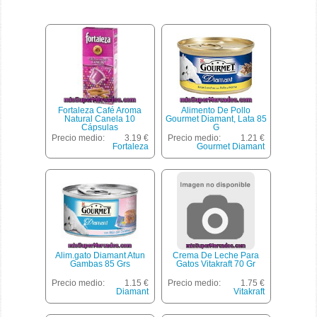
Fortaleza Café Aroma
Alimento De Pollo
Natural Canela 10
Gourmet Diamant, Lata 85
Cápsulas
G
Precio medio:
3.19 €
Precio medio:
1.21 €
Fortaleza
Gourmet Diamant
Alim.gato Diamant Atun
Crema De Leche Para
Gambas 85 Grs
Gatos Vitakraft 70 Gr
Precio medio:
1.15 €
Precio medio:
1.75 €
Diamant
Vitakraft