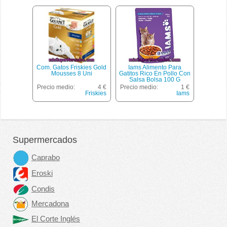
Com. Gatos Friskies Gold
Iams Alimento Para
Mousses 8 Uni
Gatitos Rico En Pollo Con
Salsa Bolsa 100 G
Precio medio:
4 €
Precio medio:
1 €
Friskies
Iams
Supermercados
Caprabo
Eroski
Condis
Mercadona
El Corte Inglés