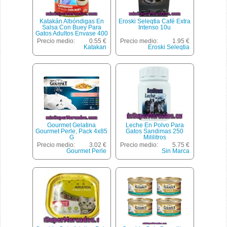
Katakán Albóndigas En
Eroski Seleqtia Café Extra
Salsa Con Buey Para
Intenso 10u
Gatos Adultos Envase 400
G
Precio medio:
0.55 €
Precio medio:
1.95 €
Katakan
Eroski Seleqtia
Gourmet Gelatina
Leche En Polvo Para
Gourmet Perle, Pack 4x85
Gatos Sandimas 250
G
Mililitros
Precio medio:
3.02 €
Precio medio:
5.75 €
Gourmet Perle
Sin Marca