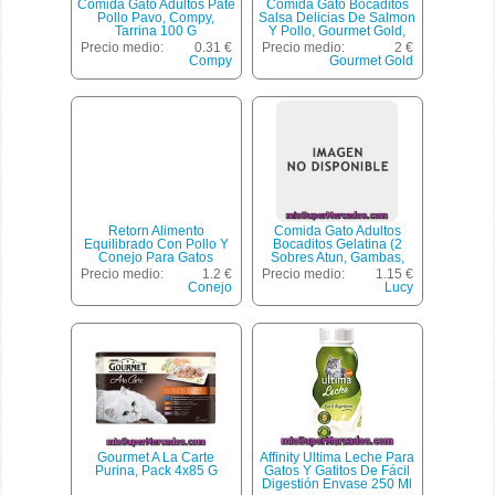
Comida Gato Adultos Pate
Comida Gato Bocaditos
Pollo Pavo, Compy,
Salsa Delicias De Salmon
Tarrina 100 G
Y Pollo, Gourmet Gold,
Lata Pack 4 X 85 G - 340
Precio medio:
0.31 €
Precio medio:
2 €
G
Compy
Gourmet Gold
Retorn Alimento
Comida Gato Adultos
Equilibrado Con Pollo Y
Bocaditos Gelatina (2
Conejo Para Gatos
Sobres Atun, Gambas,
Adultos Lata 80 G
Guisantes Y Zanahorias) +
Precio medio:
1.2 €
Precio medio:
1.15 €
(2 Sobres Salmon,
Conejo
Lucy
Merluza, Guisantes Y
Zanahoria), Lucy, Sobre
Pack 4 X 100 G - 400 G
Gourmet A La Carte
Affinity Ultima Leche Para
Purina, Pack 4x85 G
Gatos Y Gatitos De Fácil
Digestión Envase 250 Ml