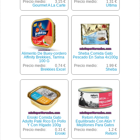
Precio medio:
3.15 €
Precio medio:
1.31 €
Gourmet A La Carte
Ultima
Alimento De Buey-cordero
Sheba Comida Gato
Affinity Brekkies, Tarrina
Pescado En Salsa 4x100g
100 G
Precio medio:
0.74 €
Precio medio:
1.99 €
Brekkies Excel
Sheba
Eroski Comida Gato
Retorn Alimento
Adulto Paté Rico En Pollo
Equilibrado Con Atún Y
Y Con Hígado 100g
Mejillones Para Gatos
Adultos Lata 80 G
Precio medio:
0.31 €
Precio medio:
1.2 €
Eroski
Retorn