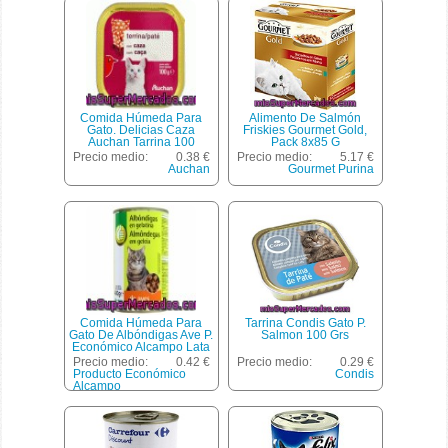
Comida Húmeda Para
Alimento De Salmón
Gato. Delicias Caza
Friskies Gourmet Gold,
Auchan Tarrina 100
Pack 8x85 G
Gramos
Precio medio:
0.38 €
Precio medio:
5.17 €
Auchan
Gourmet Purina
Comida Húmeda Para
Tarrina Condis Gato P.
Gato De Albóndigas Ave P.
Salmon 100 Grs
Económico Alcampo Lata
410 Gramos
Precio medio:
0.42 €
Precio medio:
0.29 €
Producto Económico
Condis
Alcampo