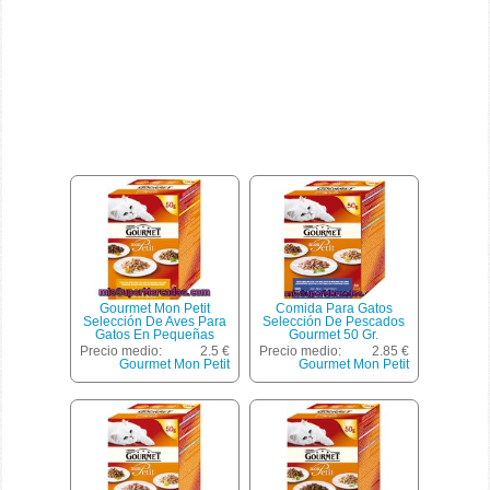
Gourmet Mon Petit
Comida Para Gatos
Selección De Aves Para
Selección De Pescados
Gatos En Pequeñas
Gourmet 50 Gr.
Raciones Pack 6
Precio medio:
2.5 €
Precio medio:
2.85 €
Unidades 50 G
Gourmet Mon Petit
Gourmet Mon Petit