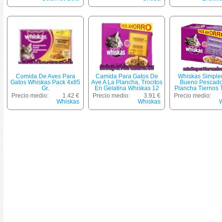
Comida De Aves Para
Camida Para Gatos De
Whiskas Simpl
Gatos Whiskas Pack 4x85
Ave A La Plancha, Trocitos
Bueno Pescado
Gr.
En Gelatina Whiskas 12
Plancha Tiernos T
Unidades De 85 Gramos
En Gelatina Par
Precio medio:
1.42 €
Precio medio:
3.91 €
Precio medio:
Pack 12 Unidade
Whiskas
Whiskas