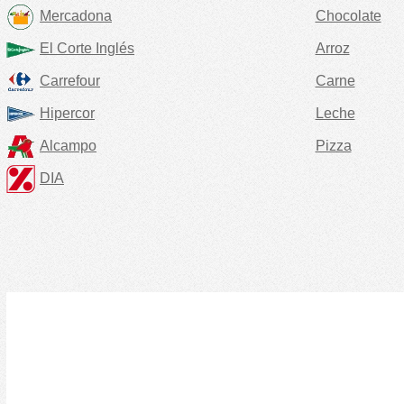
Mercadona
Chocolate
El Corte Inglés
Arroz
Carrefour
Carne
Hipercor
Leche
Alcampo
Pizza
DIA