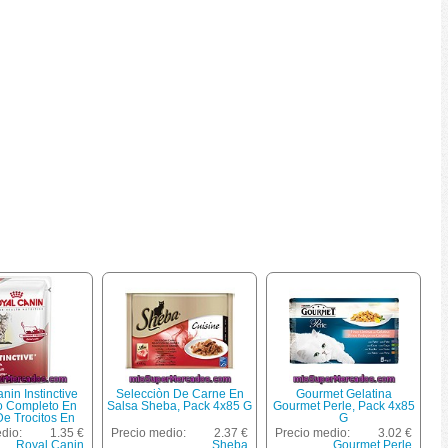
nin Instinctive
Selecciòn De Carne En
Gourmet Gelatina
o Completo En
Salsa Sheba, Pack 4x85 G
Gourmet Perle, Pack 4x85
e Trocitos En
G
sa Para El
dio:
1.35 €
Precio medio:
2.37 €
Precio medio:
3.02 €
iento Del Gato
Royal Canin
Sheba
Gourmet Perle