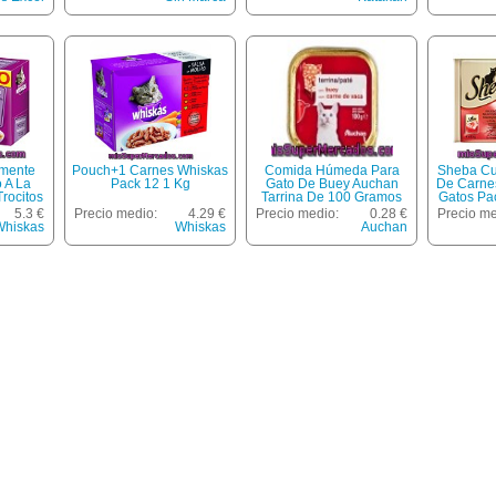
Adult
emente
Pouch+1 Carnes Whiskas
Comida Húmeda Para
Sheba Cu
 A La
Pack 12 1 Kg
Gato De Buey Auchan
De Carne
rocitos
Tarrina De 100 Gramos
Gatos Pa
a Gatos
5.3 €
Precio medio:
4.29 €
Precio medio:
0.28 €
Precio me
s 85 G
Whiskas
Whiskas
Auchan