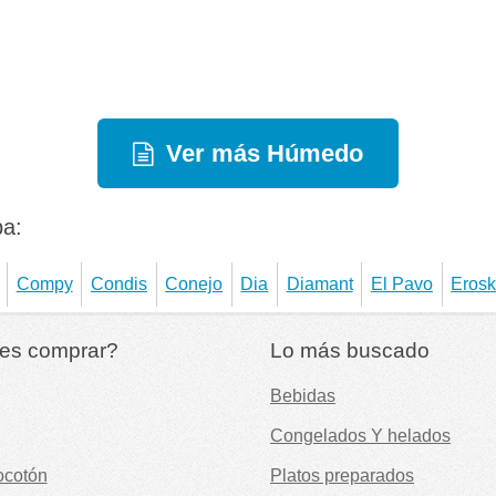
Ver más Húmedo
ba:
Compy
Condis
Conejo
Dia
Diamant
El Pavo
Erosk
es comprar?
Lo más buscado
Bebidas
Congelados Y helados
ocotón
Platos preparados