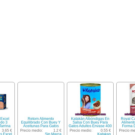
 Excel
Retorn Alimento
Katakán Albóndigas En
Royal Ca
ido 3
Equilibrado Con Buey Y
Salsa Con Buey Para
Aliment
Tarrina
Aceitunas Para Gatos
Gatos Adultos Envase 400
Forma D
Adultos Lata 80 G
G
Sal
3.65 €
Precio medio:
1.2 €
Precio medio:
0.55 €
Precio me
Mantenim
s Excel
Sin Marca
Katakan