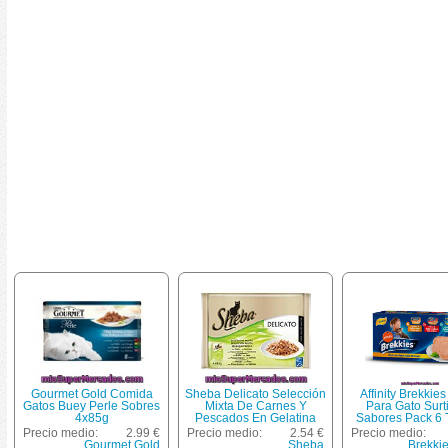
Gourmet Gold Comida
Sheba Delicato Selección
Affinity Brekkies
Gatos Buey Perle Sobres
Mixta De Carnes Y
Para Gato Surt
4x85g
Pescados En Gelatina
Sabores Pack 6 
Para Gatos Pack 4 Bolsa
100 G
Precio medio:
2.99 €
Precio medio:
2.54 €
Precio medio:
85 G
Gourmet Gold
Sheba
Brekkie