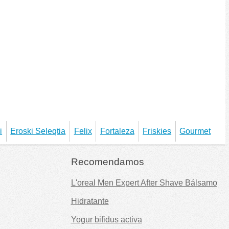
i
Eroski Seleqtia
Felix
Fortaleza
Friskies
Gourmet
Recomendamos
L'oreal Men Expert After Shave Bálsamo
Hidratante
Yogur bifidus activa