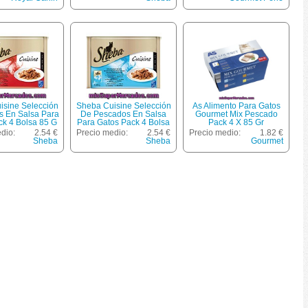
o Bolsa 85 G
isine Selección
Sheba Cuisine Selección
As Alimento Para Gatos
s En Salsa Para
De Pescados En Salsa
Gourmet Mix Pescado
ck 4 Bolsa 85 G
Para Gatos Pack 4 Bolsa
Pack 4 X 85 Gr
85 G
dio:
2.54 €
Precio medio:
2.54 €
Precio medio:
1.82 €
Sheba
Sheba
Gourmet