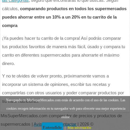
las categorías
, seguro que encontrarás lo que buscas. Según
cálculos,
comparando productos en todos los supermercados
puedes ahorrar entre un 10% a un 20% en tu carrito de la
compra
¡Ya puedes hacer tu carrito de la compra! Así podrás comparar
tus productos favoritos de manera más fácil, úsado y compara tu
carrito en diferentes supermercados para ahorrarte el máximo
dinero.
Y no te olvides de volver pronto, próximamente vamos a
incorporar un sistema de opiniones, escribir tus recetas y
compartirlas con otros usuarios y poder comparar productos por
Navegando en MisSuperMercados.com estás de acuerdo con el uso de las cookies. Las
su valor nutricional.
cookies recogen información en tu navegador web para ofrecerte una mejor experiencia
MisSuperMercados.com comparador de precios y productos de
online.
supermercados |
Aviso legal
|
Contactar
| 2026 ©
Entendido
|
Más información