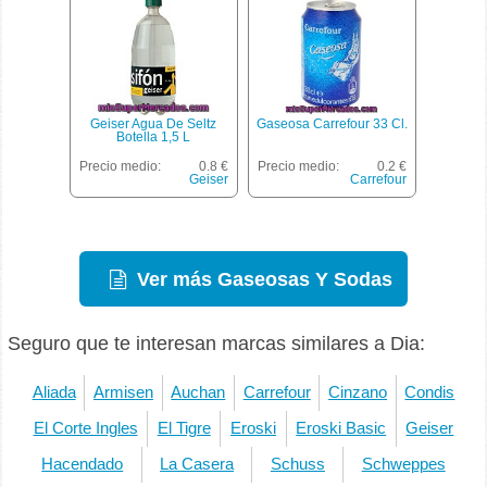
Geiser Agua De Seltz
Gaseosa Carrefour 33 Cl.
Botella 1,5 L
Precio medio:
0.8 €
Precio medio:
0.2 €
Geiser
Carrefour
Ver más Gaseosas Y Sodas
Seguro que te interesan marcas similares a Dia:
Aliada
Armisen
Auchan
Carrefour
Cinzano
Condis
El Corte Ingles
El Tigre
Eroski
Eroski Basic
Geiser
Hacendado
La Casera
Schuss
Schweppes