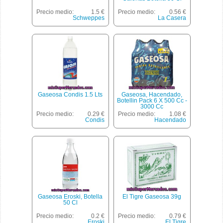
Precio medio:
1.5 €
Precio medio:
0.56 €
Schweppes
La Casera
Gaseosa Condis 1.5 Lts
Gaseosa, Hacendado,
Botellin Pack 6 X 500 Cc -
3000 Cc
Precio medio:
0.29 €
Precio medio:
1.08 €
Condis
Hacendado
Gaseosa Eroski, Botella
El Tigre Gaseosa 39g
50 Cl
Precio medio:
0.2 €
Precio medio:
0.79 €
Eroski
El Tigre