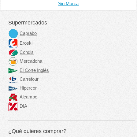
Sin Marca
Supermercados
Caprabo
Eroski
Condis
Mercadona
El Corte Inglés
Carrefour
Hipercor
Alcampo
DIA
¿Qué quieres comprar?