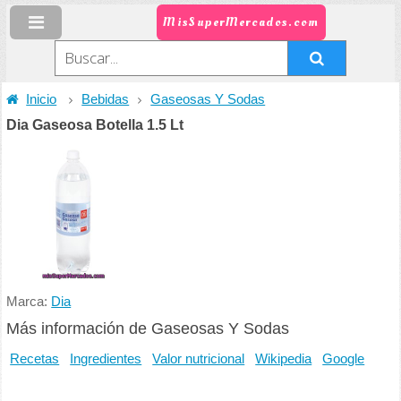
MisSuperMercados.com
Inicio
Bebidas
Gaseosas Y Sodas
Dia Gaseosa Botella 1.5 Lt
Marca:
Dia
Más información de Gaseosas Y Sodas
Recetas
Ingredientes
Valor nutricional
Wikipedia
Google