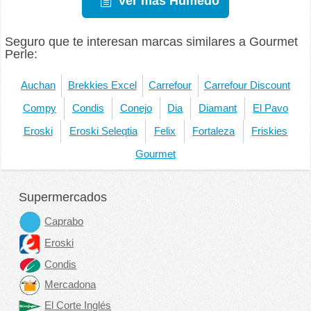
Ver más Húmedo
Seguro que te interesan marcas similares a Gourmet
Perle:
Auchan
Brekkies Excel
Carrefour
Carrefour Discount
Compy
Condis
Conejo
Dia
Diamant
El Pavo
Eroski
Eroski Seleqtia
Felix
Fortaleza
Friskies
Gourmet
Supermercados
Caprabo
Eroski
Condis
Mercadona
El Corte Inglés