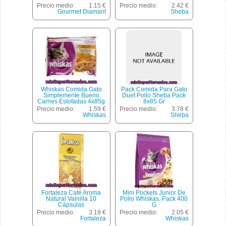
Precio medio:
1.15 €
Precio medio:
2.42 €
Gourmet Diamant
Sheba
Whiskas Comida Gato
Pack Comida Para Gato
Simplemente Bueno
Duet Pollo Sheba Pack
Carnes Estofadas 4x85g
8x85 Gr
Precio medio:
1.59 €
Precio medio:
3.78 €
Whiskas
Sheba
Fortaleza Café Aroma
Mini Pockets Junior De
Natural Vainilla 10
Pollo Whiskas, Pack 400
Cápsulas
G
Precio medio:
3.19 €
Precio medio:
2.05 €
Fortaleza
Whiskas