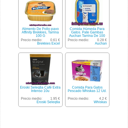
Alimento De Pollo-pavo
Comida Húmeda Para
Affinity Brekkies, Tarrina
Gatos. Pate Gambas
100 G
Auchan Tarrina De 100
Gramos
Precio medio:
0.61 €
Precio medio:
0.28 €
Brekkies Excel
Auchan
Eroski Seleqtia Café Extra
Comida Para Gatos
Intenso 10u
Pescado Whiskas 12 Ud.
Precio medio:
1.95 €
Precio medio:
4.2 €
Eroski Seleqtia
Whiskas