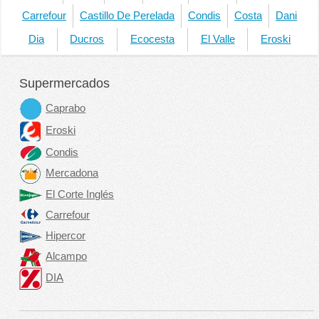
Carrefour
Castillo De Perelada
Condis
Costa
Dani
Dia
Ducros
Ecocesta
El Valle
Eroski
Supermercados
Caprabo
Eroski
Condis
Mercadona
El Corte Inglés
Carrefour
Hipercor
Alcampo
DIA