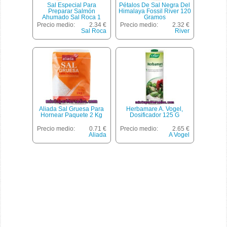
Sal Especial Para
Pétalos De Sal Negra Del
Preparar Salmón
Himalaya Fossil River 120
Ahumado Sal Roca 1
Gramos
Kilogramo
Precio medio:
2.34 €
Precio medio:
2.32 €
Sal Roca
River
Aliada Sal Gruesa Para
Herbamare A. Vogel,
Hornear Paquete 2 Kg
Dosificador 125 G
Precio medio:
0.71 €
Precio medio:
2.65 €
Aliada
A Vogel