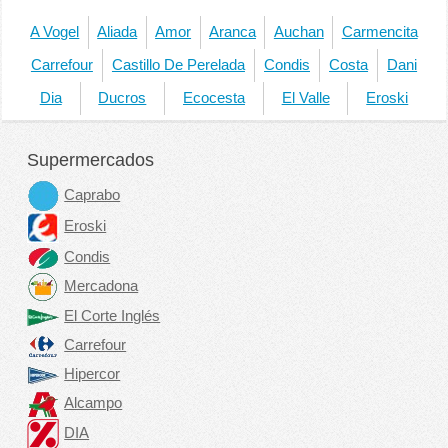
A Vogel
Aliada
Amor
Aranca
Auchan
Carmencita
Carrefour
Castillo De Perelada
Condis
Costa
Dani
Dia
Ducros
Ecocesta
El Valle
Eroski
Supermercados
Caprabo
Eroski
Condis
Mercadona
El Corte Inglés
Carrefour
Hipercor
Alcampo
DIA