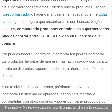
tus supermercados favoritos. Puedes buscar productos usando
nuestro buscador
o hacerlo manualmente navegando entre
todas
las categorías
, seguro que encontrarás lo que buscas. Según
cálculos,
comparando productos en todos los supermercados
puedes ahorrar entre un 10% a un 20% en tu carrito de la
compra
¡Ya puedes hacer tu carrito de la compra! Así podrás comparar
tus productos favoritos de manera más fácil, úsado y compara tu
carrito en diferentes supermercados para ahorrarte el máximo
dinero.
Y no te olvides de volver pronto, próximamente vamos a
incorporar un sistema de opiniones, escribir tus recetas y
compartirlas con otros usuarios y poder comparar productos por
Navegando en MisSuperMercados.com estás de acuerdo con el uso de las cookies. Las
su valor nutricional.