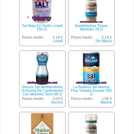
Sal Baja En Sodio Losalt
Ssal&hierbas Toque,
350 G.
Molinillo 78 G
Precio medio:
4.18 €
Precio medio:
2.15 €
Losalt
Sin Marca
Ducros Sal Mediterránea
La Ballena Sal Marina
Al Aroma De Cardomomo
Fina Yodada Envase 500
Con Molinillo Tarro 68 G
G
Precio medio:
3.04 €
Precio medio:
1.56 €
Ducros
Marina