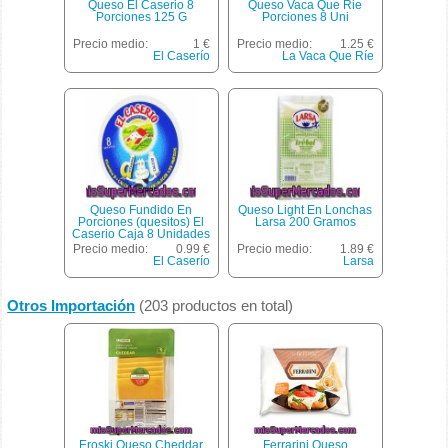
Queso El Caserio 8
Queso Vaca Que Rie
Porciones 125 G
Porciones 8 Uni
Precio medio:
1 €
Precio medio:
1.25 €
El Caserío
La Vaca Que Ríe
Queso Fundido En
Queso Light En Lonchas
Porciones (quesitos) El
Larsa 200 Gramos
Caserio Caja 8 Unidades
125 Gramos
Precio medio:
0.99 €
Precio medio:
1.89 €
El Caserío
Larsa
Otros Importación
(203 productos en total)
Eroski Queso Cheddar
Ferrarini Queso