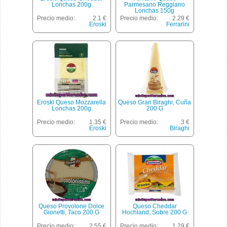
Lonchas 200g
Parmesano Reggiano
Lonchas 150g
Precio medio:
2.1 €
Precio medio:
2.29 €
Eroski
Ferrarini
Eroski Queso Mozzarella
Queso Gran Biraghi, Cuña
Lonchas 200g
200 G
Precio medio:
1.35 €
Precio medio:
3 €
Eroski
Biraghi
Queso Provolone Dolce
Queso Cheddar
Gionetti, Taco 200 G
Hochland, Sobre 200 G
Precio medio:
2.55 €
Precio medio:
1.29 €