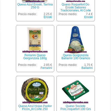
Queso Azul Eroski, Tarrina
Queso Roquefort Do
250 G
Eroski Sabores
Tradicionales, Al Corte
0,40 Kg
Precio medio:
2.25 €
Precio medio:
7.4 €
Eroski
Eroski
Ferrarini Queso
Queso Gorgonzola
Gorgonzola 180g
Ballarini 100 Gramos
Precio medio:
2.85 €
Precio medio:
1.75 €
Ferrarini
Ballarini
Queso Azul Hojas Pastor
Queso Societe
Picón, Al Corte 250
Porc.roquefort 100 Grs