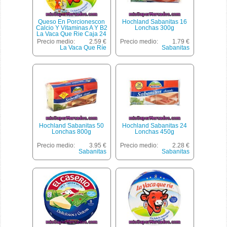
Queso En Porcionescon
Hochland Sabanitas 16
Calcio Y Vitaminas A Y B2
Lonchas 300g
La Vaca Que Rie Caja 24
Unidades 375 Gramos
Precio medio:
2.59 €
Precio medio:
1.79 €
La Vaca Que Ríe
Sabanitas
Hochland Sabanitas 50
Hochland Sabanitas 24
Lonchas 800g
Lonchas 450g
Precio medio:
3.95 €
Precio medio:
2.28 €
Sabanitas
Sabanitas