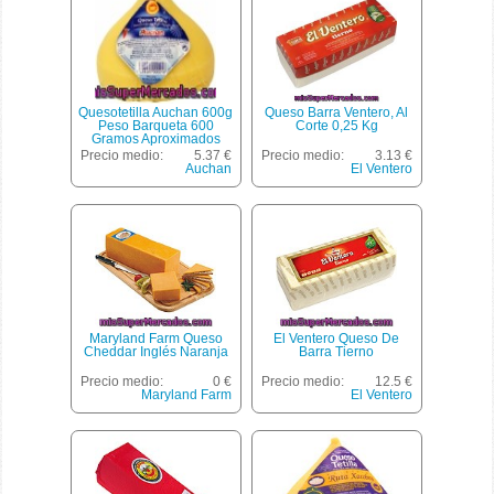
Quesotetilla Auchan 600g
Queso Barra Ventero, Al
Peso Barqueta 600
Corte 0,25 Kg
Gramos Aproximados
Precio medio:
5.37 €
Precio medio:
3.13 €
Auchan
El Ventero
Maryland Farm Queso
El Ventero Queso De
Cheddar Inglés Naranja
Barra Tierno
Precio medio:
0 €
Precio medio:
12.5 €
Maryland Farm
El Ventero