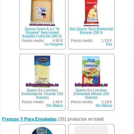
Queso Suizo A.o.c "le
Dia Queso Taco Emmental
Gruyère" Iberconseil
Envase 250 G
España Cuña De 200 G.
Precio medio:
4.95 €
Precio medio:
1.53 €
Le Gruyeré
Dia
Queso En Lonchas
Queso En Lonchas
Emmental M. Vicente 150
Emmental Milram 200
Gramos
Gramos
Precio medio:
1.88 €
Precio medio:
2.29 €
Sin Marca
Sin Marca
Frescos Y Para Ensaladas
(331 productos en total)