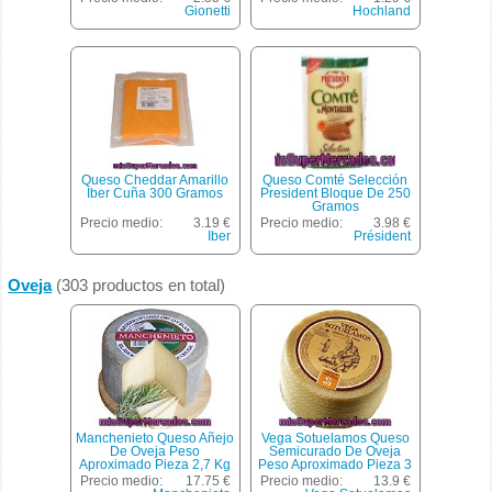
Gionetti
Hochland
Queso Cheddar Amarillo
Queso Comté Selección
Iber Cuña 300 Gramos
President Bloque De 250
Gramos
Precio medio:
3.19 €
Precio medio:
3.98 €
Iber
Président
Oveja
(303 productos en total)
Manchenieto Queso Añejo
Vega Sotuelamos Queso
De Oveja Peso
Semicurado De Oveja
Aproximado Pieza 2,7 Kg
Peso Aproximado Pieza 3
Kg
Precio medio:
17.75 €
Precio medio:
13.9 €