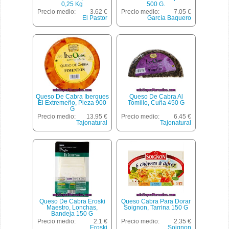
0,25 Kg
500 G.
Precio medio:
3.62 €
Precio medio:
7.05 €
El Pastor
García Baquero
Queso De Cabra Iberques
Queso De Cabra Al
El Extremeño, Pieza 900
Tomillo, Cuña 450 G
G
Precio medio:
13.95 €
Precio medio:
6.45 €
Tajonatural
Tajonatural
Queso De Cabra Eroski
Queso Cabra Para Dorar
Maestro, Lonchas,
Soignon, Tarrina 150 G
Bandeja 150 G
Precio medio:
2.1 €
Precio medio:
2.35 €
Eroski
Soignon