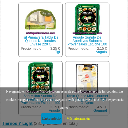
Tgt Primavera Tabla De
Angulo Surtido De
Quesos Nacionales
Aperitivos Sabores
Envase 220 G
Provenzales Estuche 100
G
Precio medio:
3.25 €
Precio medio:
2.15 €
Tgt
Angulo
Navegando en MisSuperMercados.com estás de acuerdo con el uso de las cookies. Las
San Millan Surtido De
Tabla Queso Mini Gourmet
Aperitivos Sabores
Juan Luna 170 G. 170.0
cookies recogen información en tu navegador web para ofrecerte una mejor experiencia
Provenzales Estuche 100
G. Aprox
G
Precio medio:
2.15 €
Precio medio:
4.51 €
online.
Angulo
Gourmet
Entendido
|
Más información
Tiernos Y Light
(282 productos en total)