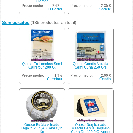
Gramos
Precio medio:
2.62 €
Precio medio:
2.35 €
El Pastor
Société
Semicurados
(136 productos en total)
Queso En Lonchas Semi
Queso Condis Mezcla
Carrefour 200 G.
Semi Cuña 250 Grs
Precio medio:
1.9 €
Precio medio:
2.09 €
Carrefour
Condis
Queso Bufala Afinado
Queso Semicurado
Lago Y Puig, Al Corte 0,25
Mezcla García Baquero
Kg
Cuña De 420.0 G. Aprox