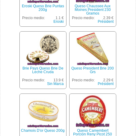
Eroski Queso Brie Puntas
Queso Chaussee Aux
200g
Moines President 230
Gramos
Precio medio:
1.1 €
Precio medio:
2.39 €
Eroski
Président
Brie Pays Queso Brie De
Queso President Brie 200
Leche Cruda
Grs
Precio medio:
13.9 €
Precio medio:
2.29 €
Sin Marca
Président
Chamois D'or Queso 200g
Queso Camembert
Porción Reny Picot 250