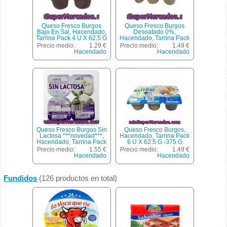
Queso Fresco Burgos
Queso Fresco Burgos
Bajo En Sal, Hacendado,
Desnatado 0%,
Tarrina Pack 4 U X 62.5 G
Hacendado, Tarrina Pack
- 250 G
6 U X 62.5 G -375 G
Precio medio:
1.29 €
Precio medio:
1.49 €
Hacendado
Hacendado
Queso Fresco Burgos Sin
Queso Fresco Burgos,
Lactosa ***novedad***,
Hacendado, Tarrina Pack
Hacendado, Tarrina Pack
6 U X 62.5 G -375 G
4 U X 62.5 G - 250 G
Precio medio:
1.55 €
Precio medio:
1.49 €
Hacendado
Hacendado
Fundidos
(126 productos en total)