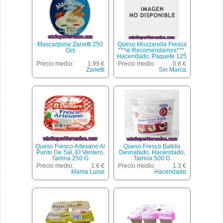
Mascarpone Zanetti 250
Queso Mozzarella Fresca
Grs
***le Recomendamos***,
Hacendado, Paquete 125
G
Precio medio:
1.99 €
Precio medio:
0.8 €
Zanetti
Sin Marca
Queso Fresco Artesano Al
Queso Fresco Batido
Punto De Sal, El Ventero,
Desnatado, Hacendado,
Tarrina 250 G
Tarrina 500 G
Precio medio:
1.6 €
Precio medio:
1.3 €
Mama Luise
Hacendado