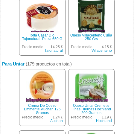
Torta Casar D.o.
Queso Villacenteno Cuña
Tajonatural, Pieza 650 G
250 Grs
Precio medio:
14.25 €
Precio medio:
4.15 €
Tajonatural
Villacenteno
Para Untar
(179 productos en total)
Crema De Queso
Queso Untar Cremette
Emmental Auchan 125
Finas Hierbas Hochland
Gramos
200 Gramos
Precio medio:
1.24 €
Precio medio:
1.19 €
Auchan
Hochland