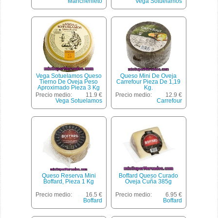
Manchenieto
Vega Sotuelamos
Vega Sotuelamos Queso
Queso Mini De Oveja
Tierno De Oveja Peso
Carrefour Pieza De 1,19
Aproximado Pieza 3 Kg
Kg.
Precio medio:
11.9 €
Precio medio:
12.9 €
Vega Sotuelamos
Carrefour
Queso Reserva Mini
Boffard Queso Curado
Boffard, Pieza 1 Kg
Oveja Cuña 385g
Precio medio:
16.5 €
Precio medio:
6.95 €
Boffard
Boffard