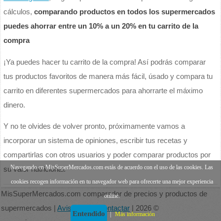
cálculos,
comparando productos en todos los supermercados
puedes ahorrar entre un 10% a un 20% en tu carrito de la
compra
¡Ya puedes hacer tu carrito de la compra! Así podrás comparar
tus productos favoritos de manera más fácil, úsado y compara tu
carrito en diferentes supermercados para ahorrarte el máximo
dinero.
Y no te olvides de volver pronto, próximamente vamos a
incorporar un sistema de opiniones, escribir tus recetas y
compartirlas con otros usuarios y poder comparar productos por
Navegando en MisSuperMercados.com estás de acuerdo con el uso de las cookies. Las
su valor nutricional.
cookies recogen información en tu navegador web para ofrecerte una mejor experiencia
MisSuperMercados.com comparador de precios y productos de
online.
supermercados |
Aviso legal
|
Contactar
| 2026 ©
Entendido
|
Más información