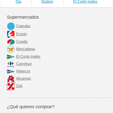
Dia
Dodoni
El Corte Ingles
Supermercados
Caprabo
Eroski
Condis
Mercadona
El Corte Inglés
Carrefour
Hipercor
Alcampo
DIA
¿Qué quieres comprar?