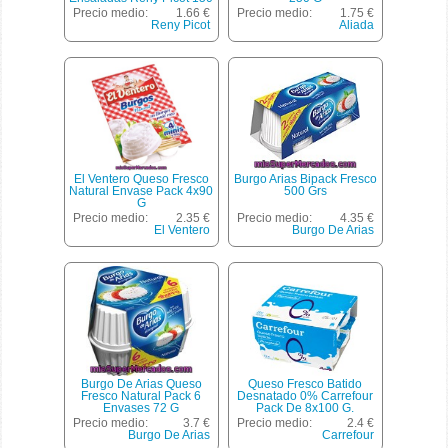
Gramos
Precio medio:
1.66 €
Precio medio:
1.75 €
Reny Picot
Aliada
El Ventero Queso Fresco
Burgo Arias Bipack Fresco
Natural Envase Pack 4x90
500 Grs
G
Precio medio:
2.35 €
Precio medio:
4.35 €
El Ventero
Burgo De Arias
Burgo De Arias Queso
Queso Fresco Batido
Fresco Natural Pack 6
Desnatado 0% Carrefour
Envases 72 G
Pack De 8x100 G.
Precio medio:
3.7 €
Precio medio:
2.4 €
Burgo De Arias
Carrefour