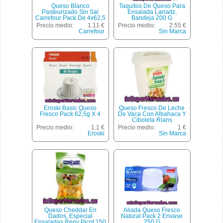
Queso Blanco
Taquitos De Queso Para
Pasteurizado Sin Sal
Ensalada Larraitz,
Carrefour Pack De 4x62,5
Bandeja 200 G
G.
Precio medio:
1.11 €
Precio medio:
2.55 €
Carrefour
Sin Marca
Eroski Basic Queso
Queso Fresco De Leche
Fresco Pack 62,5g X 4
De Vaca Con Albahaca Y
Ciboleta Rians
Salade&snack 120
Precio medio:
1.1 €
Precio medio:
1 €
Gramos
Eroski
Sin Marca
Queso Cheddar En
Aliada Queso Fresco
Dados, Especial
Natural Pack 2 Envase
Ensaladas Reny Picot 150
250 G